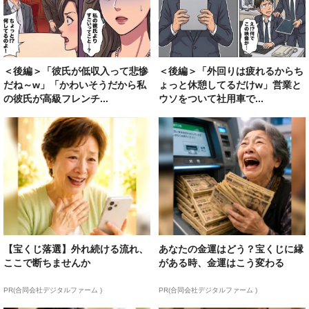
＜後編＞「彼氏が低収入って悲惨
＜後編＞「外回りは疲れるからち
だね～w」「かわいそうだから私
ょっと休憩してるだけw」営業と
の彼氏が高級フレンチ...
ウソをついて社用車で...
【宝くじ落選】外れ続ける流れ、
あなたの金運はどう？宝くじに縁
ここで断ちませんか
がある時、金運はこう変わる
PR(合同会社デジタルファーム )
PR(合同会社デジタルファーム )