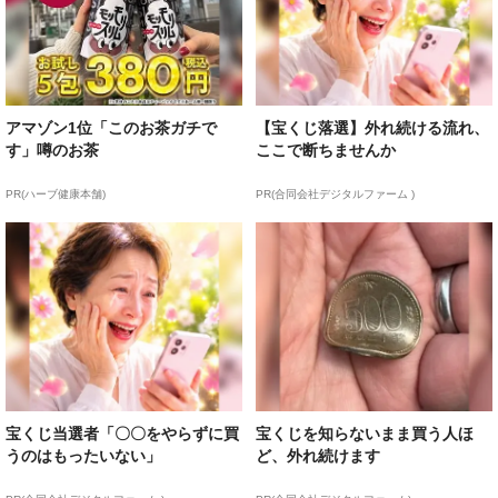
アマゾン1位「このお茶ガチで
【宝くじ落選】外れ続ける流れ、
す」噂のお茶
ここで断ちませんか
PR(ハーブ健康本舗)
PR(合同会社デジタルファーム )
宝くじ当選者「〇〇をやらずに買
宝くじを知らないまま買う人ほ
うのはもったいない」
ど、外れ続けます