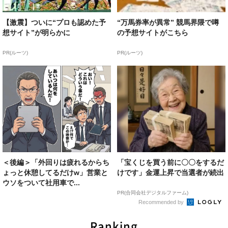
【激震】ついに“プロも認めた予
“万馬券率が異常” 競馬界隈で噂
想サイト”が明らかに
の予想サイトがこちら
PR(ルーツ)
PR(ルーツ)
＜後編＞「外回りは疲れるからち
「宝くじを買う前に〇〇をするだ
ょっと休憩してるだけw」営業と
けです」金運上昇で当選者が続出
ウソをついて社用車で...
PR(合同会社デジタルファーム)
Recommended by
Ranking