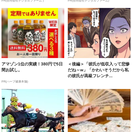
PR(合同会社デジタルファーム )
PR(合同会社デジタルファーム)
アマゾン1位の実績！380円で5日
＜後編＞「彼氏が低収入って悲惨
間お試し。
だね～w」「かわいそうだから私
の彼氏が高級フレンチ...
PR(ハーブ健康本舗)