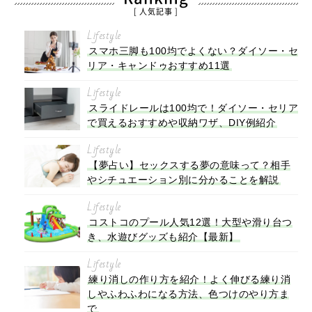
[ 人気記事 ]
Lifestyle
スマホ三脚も100均でよくない？ダイソー・セ
リア・キャンドゥおすすめ11選
Lifestyle
スライドレールは100均で！ダイソー・セリア
で買えるおすすめや収納ワザ、DIY例紹介
Lifestyle
【夢占い】セックスする夢の意味って？相手
やシチュエーション別に分かることを解説
Lifestyle
コストコのプール人気12選！大型や滑り台つ
き、水遊びグッズも紹介【最新】
Lifestyle
練り消しの作り方を紹介！よく伸びる練り消
しやふわふわになる方法、色つけのやり方ま
で