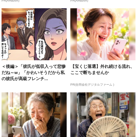
PR(Amazon)
PR(Amazon)
＜後編＞「彼氏が低収入って悲惨
【宝くじ落選】外れ続ける流れ、
だね～w」「かわいそうだから私
ここで断ちませんか
の彼氏が高級フレンチ...
PR(合同会社デジタルファーム )