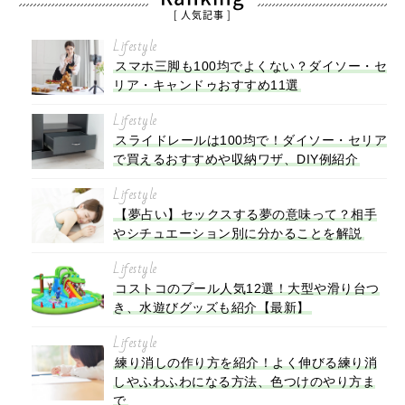
[ 人気記事 ]
Lifestyle
スマホ三脚も100均でよくない？ダイソー・セ
リア・キャンドゥおすすめ11選
Lifestyle
スライドレールは100均で！ダイソー・セリア
で買えるおすすめや収納ワザ、DIY例紹介
Lifestyle
【夢占い】セックスする夢の意味って？相手
やシチュエーション別に分かることを解説
Lifestyle
コストコのプール人気12選！大型や滑り台つ
き、水遊びグッズも紹介【最新】
Lifestyle
練り消しの作り方を紹介！よく伸びる練り消
しやふわふわになる方法、色つけのやり方ま
で