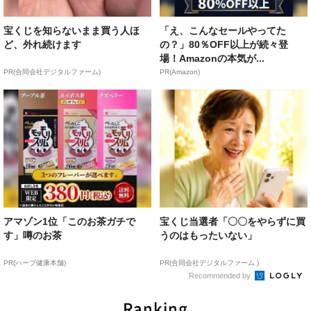
宝くじを知らないまま買う人ほ
「え、こんなセールやってた
ど、外れ続けます
の？」80％OFF以上が続々登
場！Amazonの本気が...
PR(合同会社デジタルファーム)
PR(Amazon)
アマゾン1位「このお茶ガチで
宝くじ当選者「〇〇をやらずに買
す」噂のお茶
うのはもったいない」
PR(ハーブ健康本舗)
PR(合同会社デジタルファーム )
Recommended by
Ranking