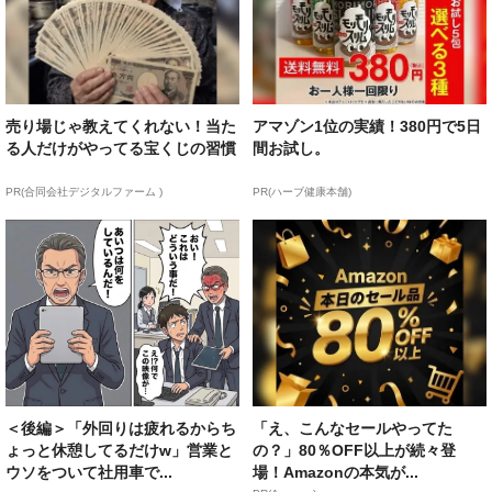
売り場じゃ教えてくれない！当た
アマゾン1位の実績！380円で5日
る人だけがやってる宝くじの習慣
間お試し。
PR(合同会社デジタルファーム )
PR(ハーブ健康本舗)
＜後編＞「外回りは疲れるからち
「え、こんなセールやってた
ょっと休憩してるだけw」営業と
の？」80％OFF以上が続々登
ウソをついて社用車で...
場！Amazonの本気が...