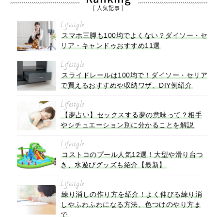
[ 人気記事 ]
Lifestyle
スマホ三脚も100均でよくない？ダイソー・セ
リア・キャンドゥおすすめ11選
Lifestyle
スライドレールは100均で！ダイソー・セリア
で買えるおすすめや収納ワザ、DIY例紹介
Lifestyle
【夢占い】セックスする夢の意味って？相手
やシチュエーション別に分かることを解説
Lifestyle
コストコのプール人気12選！大型や滑り台つ
き、水遊びグッズも紹介【最新】
Lifestyle
練り消しの作り方を紹介！よく伸びる練り消
しやふわふわになる方法、色つけのやり方ま
で