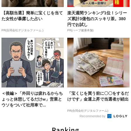
【高額当選】簡単に宝くじを当て
楽天週間ランキング1位！シリー
た女性が暴露した占い
ズ累計3億包のスッキリ茶。380
円でお試し
PR(合同会社デジタルファーム )
PR(ハーブ健康本舗)
＜後編＞「外回りは疲れるからち
「宝くじを買う前に〇〇をするだ
ょっと休憩してるだけw」営業と
けです」金運上昇で当選者が続出
ウソをついて社用車で...
PR(合同会社デジタルファーム)
Recommended by
Ranking