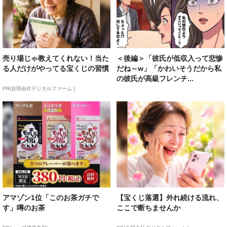
売り場じゃ教えてくれない！当た
＜後編＞「彼氏が低収入って悲惨
る人だけがやってる宝くじの習慣
だね～w」「かわいそうだから私
の彼氏が高級フレンチ...
PR(合同会社デジタルファーム )
アマゾン1位「このお茶ガチで
【宝くじ落選】外れ続ける流れ、
す」噂のお茶
ここで断ちませんか