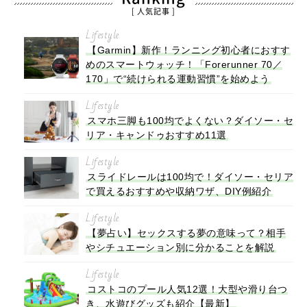
[ 人気記事 ]
Lifestyle
【Garmin】新作！ランニング初心者におすす
めのスマートウォッチ！「Forerunner 70／
170」で“続けられる運動習慣”を始めよう
Lifestyle
スマホ三脚も100均でよくない？ダイソー・セ
リア・キャンドゥおすすめ11選
Lifestyle
スライドレールは100均で！ダイソー・セリア
で買えるおすすめや収納ワザ、DIY例紹介
Lifestyle
【夢占い】セックスする夢の意味って？相手
やシチュエーション別に分かることを解説
Lifestyle
コストコのプール人気12選！大型や滑り台つ
き、水遊びグッズも紹介【最新】