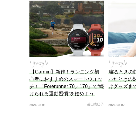
Lifestyle
Lifestyle
【Garmin】新作！ランニング初
寝るときの
心者におすすめのスマートウォッ
ったときの
チ！「Forerunner 70／170」で“続
けグッズま
けられる運動習慣”を始めよう
菱山恵巳子
2026.08.01
2026.08.07