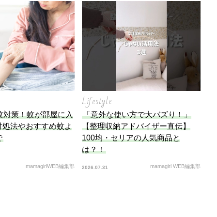
Lifestyle
蚊対策！蚊が部屋に入
「意外な使い方で大バズり！」
対処法やおすすめ蚊よ
【整理収納アドバイザー直伝】
で
100均・セリアの人気商品と
は？！
mamagirlWEB編集部
mamagirl WEB編集部
2026.07.31