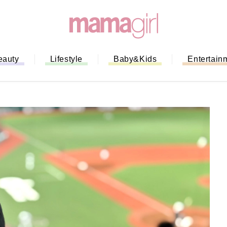
eauty
Lifestyle
Baby&Kids
Entertain
「もう行列に並ばない！」ミスドの
バイルオーダー完全ガイド｜支払い
法から受け取り方までネットオーダ