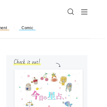
ment
Comic
Check it out!
モ
方
ー