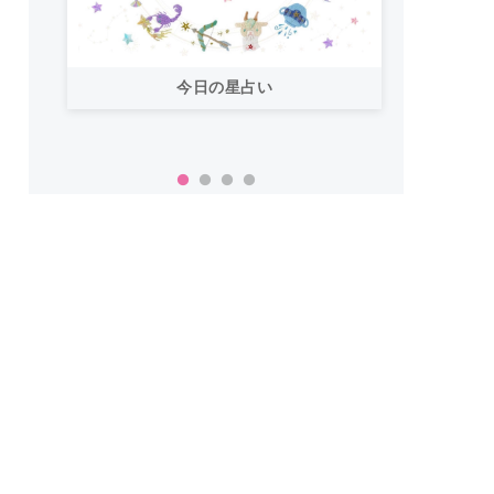
今日の星占い
「お
い！