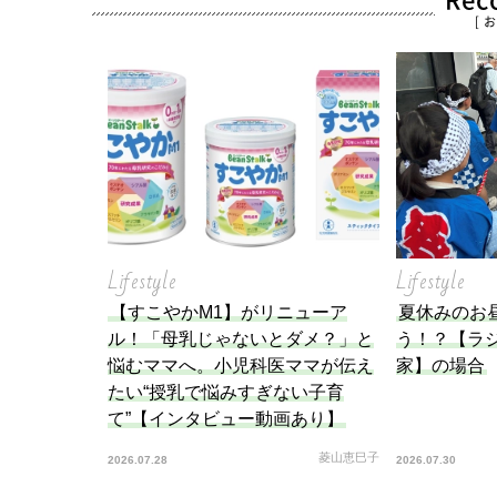
Re
[ 
Lifestyle
Lifestyle
【すこやかM1】がリニューア
夏休みのお
ル！「母乳じゃないとダメ？」と
う！？【ラ
悩むママへ。小児科医ママが伝え
家】の場合
たい“授乳で悩みすぎない子育
て”【インタビュー動画あり】
菱山恵巳子
2026.07.28
2026.07.30