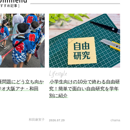
commend
おすすめ記事 ]
Lifestyle
昼問題にどう立ち向か
小学生向けの10分で終わる自由研
ジオ大阪アナ・和田
究！簡単で面白い自由研究を学年
別に紹介
和田麻実子
chama
2026.07.29