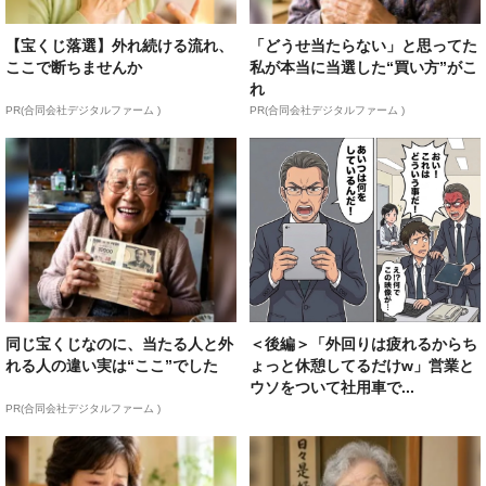
【宝くじ落選】外れ続ける流れ、
「どうせ当たらない」と思ってた
ここで断ちませんか
私が本当に当選した“買い方”がこ
れ
PR(合同会社デジタルファーム )
PR(合同会社デジタルファーム )
同じ宝くじなのに、当たる人と外
＜後編＞「外回りは疲れるからち
れる人の違い実は“ここ”でした
ょっと休憩してるだけw」営業と
ウソをついて社用車で...
PR(合同会社デジタルファーム )