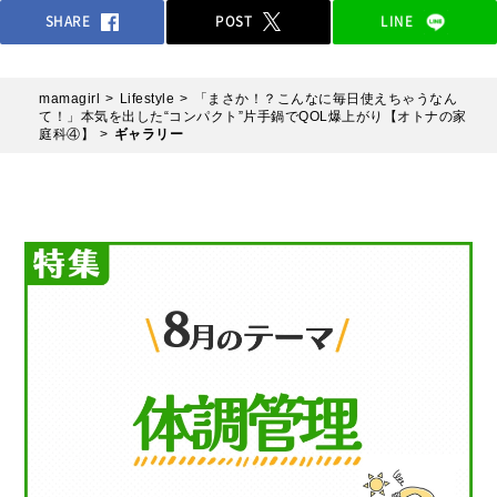
SHARE
POST
LINE
mamagirl
Lifestyle
「まさか！？こんなに毎日使えちゃうなん
て！」本気を出した“コンパクト”⽚⼿鍋でQOL爆上がり【オトナの家
庭科④】
ギャラリー