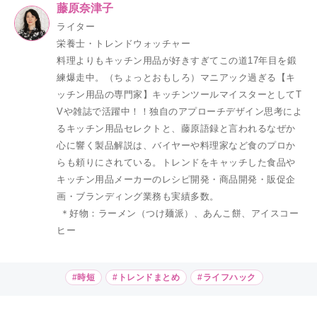
藤原奈津子
ライター
栄養士・トレンドウォッチャー
料理よりもキッチン用品が好きすぎてこの道17年目を鍛
練爆走中。（ちょっとおもしろ）マニアック過ぎる【キ
ッチン用品の専門家】キッチンツールマイスターとしてT
Vや雑誌で活躍中！！独自のアプローチデザイン思考によ
るキッチン用品セレクトと、藤原語録と言われるなぜか
心に響く製品解説は、バイヤーや料理家など食のプロか
らも頼りにされている。トレンドをキャッチした食品や
キッチン用品メーカーのレシピ開発・商品開発・販促企
画・ブランディング業務も実績多数。
＊好物：ラーメン（つけ麺派）、あんこ餅、アイスコー
ヒー
#時短
#トレンドまとめ
#ライフハック