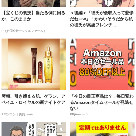
【宝くじの裏技】当たる側に回る
＜後編＞「彼氏が低収入って悲惨
か、このままか
だね～w」「かわいそうだから私
の彼氏が高級フレンチ...
PR(合同会社デジタルファーム )
翌朝、引き締まる肌。ゲラン、ア
「今日の目玉商品は？」毎日変わ
ベイユ・ロイヤルの新ナイトケア
るAmazonタイムセールが見逃せ
ない
PR(ゲラン｜美的.com)
PR(Amazon)