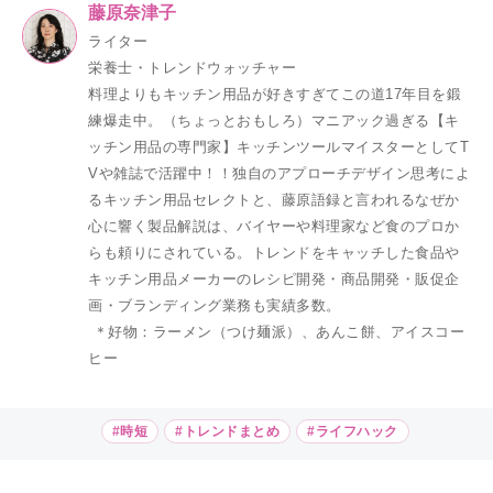
藤原奈津子
ライター
栄養士・トレンドウォッチャー
料理よりもキッチン用品が好きすぎてこの道17年目を鍛
練爆走中。（ちょっとおもしろ）マニアック過ぎる【キ
ッチン用品の専門家】キッチンツールマイスターとしてT
Vや雑誌で活躍中！！独自のアプローチデザイン思考によ
るキッチン用品セレクトと、藤原語録と言われるなぜか
心に響く製品解説は、バイヤーや料理家など食のプロか
らも頼りにされている。トレンドをキャッチした食品や
キッチン用品メーカーのレシピ開発・商品開発・販促企
画・ブランディング業務も実績多数。
＊好物：ラーメン（つけ麺派）、あんこ餅、アイスコー
ヒー
#時短
#トレンドまとめ
#ライフハック