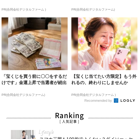
PR(合同会社デジタルファーム )
PR(合同会社デジタルファーム)
「宝くじを買う前に〇〇をするだ
【宝くじ当てたい方限定】もう外
けです」金運上昇で当選者が続出
れるの、終わりにしませんか
PR(合同会社デジタルファーム)
PR(合同会社デジタルファーム )
Recommended by
Ranking
[ 人気記事 ]
Lifestyle
スマホ三脚も100均でよくない？ダイソー・セ