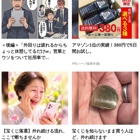
＜後編＞「外回りは疲れるからち
アマゾン1位の実績！380円で5日
ょっと休憩してるだけw」営業と
間お試し。
ウソをついて社用車で...
PR(ハーブ健康本舗)
【宝くじ落選】外れ続ける流れ、
宝くじを知らないまま買う人ほ
ここで断ちませんか
ど、外れ続けます