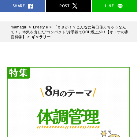
SHARE
POST
LINE
mamagirl
Lifestyle
「まさか！？こんなに毎日使えちゃうなん
て！」本気を出した“コンパクト”⽚⼿鍋でQOL爆上がり【オトナの家
庭科④】
ギャラリー