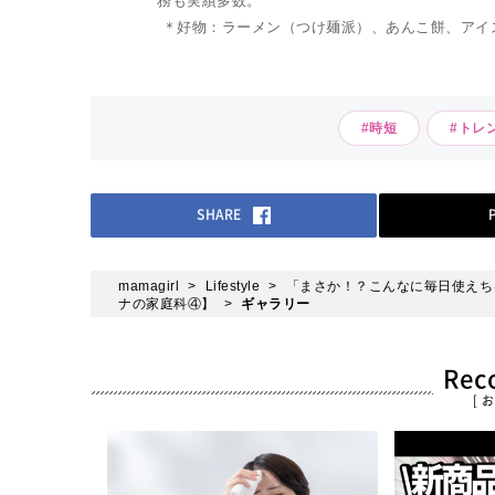
務も実績多数。
＊好物：ラーメン（つけ麺派）、あんこ餅、アイ
#時短
#トレ
SHARE
mamagirl
Lifestyle
「まさか！？こんなに毎日使えち
ナの家庭科④】
ギャラリー
Re
[ 