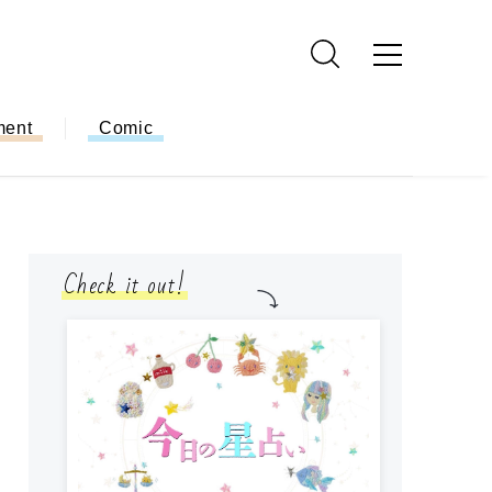
ment
Comic
Check it out!
モ
方
ー