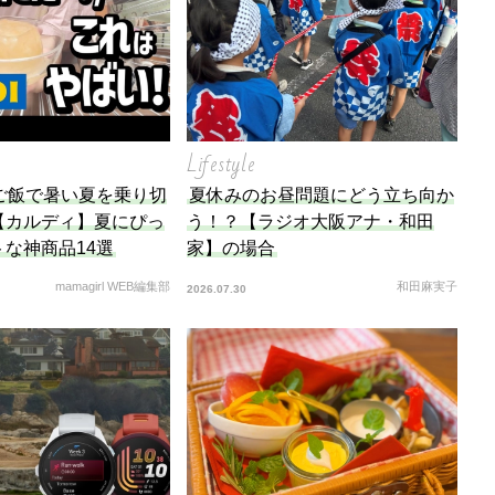
Lifestyle
ご飯で暑い夏を乗り切
夏休みのお昼問題にどう立ち向か
【カルディ】夏にぴっ
う！？【ラジオ大阪アナ・和田
な神商品14選
家】の場合
mamagirl WEB編集部
和田麻実子
2026.07.30