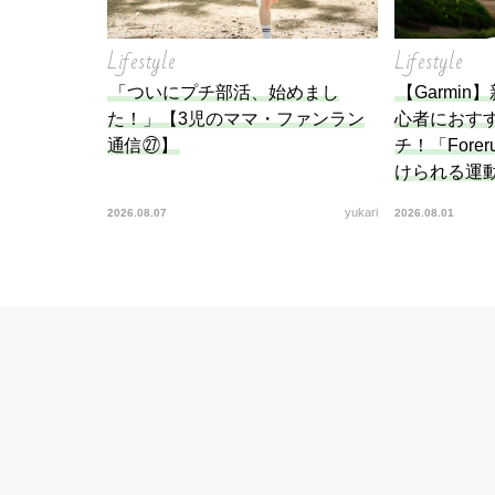
Lifestyle
Lifestyle
「ついにプチ部活、始めまし
【Garmi
た！」【3児のママ・ファンラン
心者におす
通信㉗】
チ！「Forer
けられる運
yukari
2026.08.07
2026.08.01