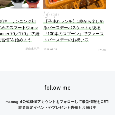
Lifestyle
n】新作！ランニング初
【子連れランチ】1歳から楽しめ
すめのスマートウォッ
るバースデーバスケットがある
unner 70／170」で“続
『100本のスプーン』でファース
動習慣”を始めよう
トバースデーのお祝い♡
菱山恵巳子
peggy
2026.07.31
follow me
mamagirl公式SNSアカウントをフォローして最新情報をGET!
読者限定イベントやプレゼント告知もお届け中