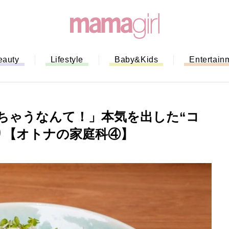
eauty
Lifestyle
Baby&Kids
Entertain
ちゃうなんて！」本気を出した“コ
り【オトナの家庭科④】
「もう行列に並ばない！」ミスドの
バイルオーダー完全ガイド｜支払い
法から受け取り方までネットオーダ