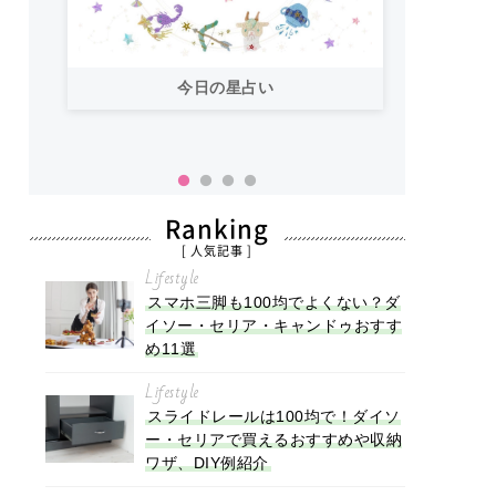
今日の星占い
「お
い！
Ranking
[ 人気記事 ]
Lifestyle
スマホ三脚も100均でよくない？ダ
イソー・セリア・キャンドゥおすす
め11選
Lifestyle
スライドレールは100均で！ダイソ
ー・セリアで買えるおすすめや収納
ワザ、DIY例紹介