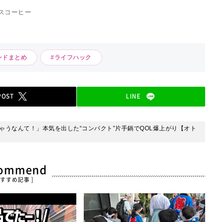
スコーヒー
ンドまとめ
#ライフハック
POST
LINE
ゃうなんて！」本気を出した“コンパクト”⽚⼿鍋でQOL爆上がり【オト
commend
おすすめ記事 ]