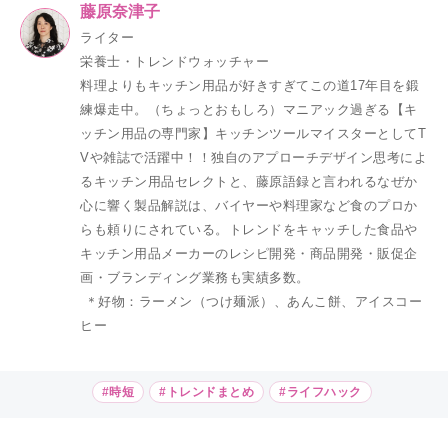
藤原奈津子
ライター
栄養士・トレンドウォッチャー
料理よりもキッチン用品が好きすぎてこの道17年目を鍛
練爆走中。（ちょっとおもしろ）マニアック過ぎる【キ
ッチン用品の専門家】キッチンツールマイスターとしてT
Vや雑誌で活躍中！！独自のアプローチデザイン思考によ
るキッチン用品セレクトと、藤原語録と言われるなぜか
心に響く製品解説は、バイヤーや料理家など食のプロか
らも頼りにされている。トレンドをキャッチした食品や
キッチン用品メーカーのレシピ開発・商品開発・販促企
画・ブランディング業務も実績多数。
＊好物：ラーメン（つけ麺派）、あんこ餅、アイスコー
ヒー
#時短
#トレンドまとめ
#ライフハック