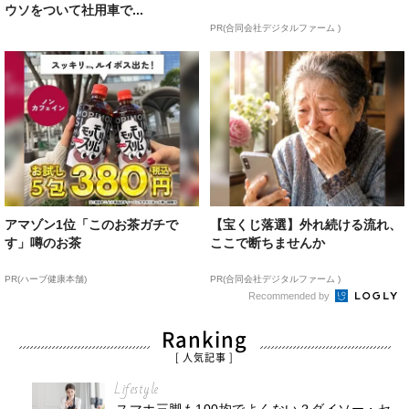
ウソをついて社用車で...
PR(合同会社デジタルファーム )
アマゾン1位「このお茶ガチで
【宝くじ落選】外れ続ける流れ、
す」噂のお茶
ここで断ちませんか
PR(ハーブ健康本舗)
PR(合同会社デジタルファーム )
Recommended by
Ranking
[ 人気記事 ]
Lifestyle
スマホ三脚も100均でよくない？ダイソー・セ