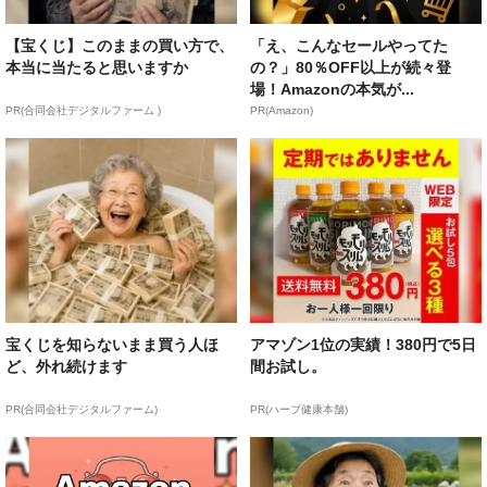
【宝くじ】このままの買い方で、
「え、こんなセールやってた
本当に当たると思いますか
の？」80％OFF以上が続々登
場！Amazonの本気が...
PR(合同会社デジタルファーム )
PR(Amazon)
宝くじを知らないまま買う人ほ
アマゾン1位の実績！380円で5日
ど、外れ続けます
間お試し。
PR(合同会社デジタルファーム)
PR(ハーブ健康本舗)