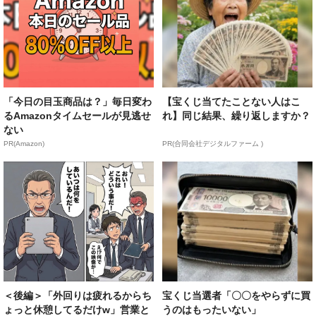
「今日の目玉商品は？」毎日変わ
【宝くじ当てたことない人はこ
るAmazonタイムセールが見逃せ
れ】同じ結果、繰り返しますか？
ない
PR(Amazon)
PR(合同会社デジタルファーム )
＜後編＞「外回りは疲れるからち
宝くじ当選者「〇〇をやらずに買
ょっと休憩してるだけw」営業と
うのはもったいない」