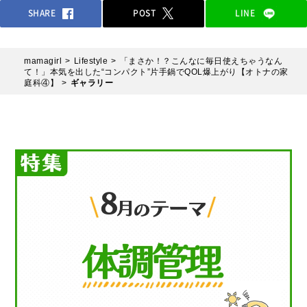
SHARE
POST
LINE
mamagirl
Lifestyle
「まさか！？こんなに毎日使えちゃうなん
て！」本気を出した“コンパクト”⽚⼿鍋でQOL爆上がり【オトナの家
庭科④】
ギャラリー