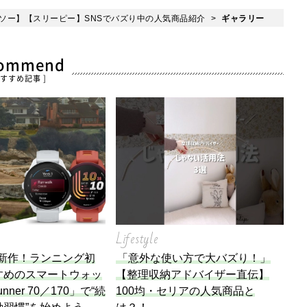
ソー】【スリーピー】SNSでバズり中の人気商品紹介
ギャラリー
commend
おすすめ記事 ]
Lifestyle
n】新作！ランニング初
「意外な使い方で大バズり！」
すめのスマートウォッ
【整理収納アドバイザー直伝】
unner 70／170」で“続
100均・セリアの人気商品と