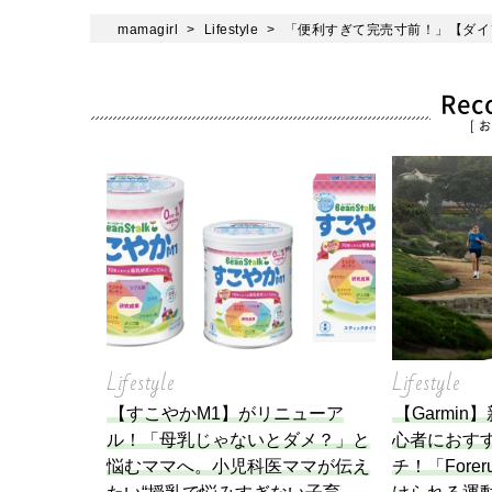
mamagirl
Lifestyle
「便利すぎて完売寸前！」【ダイ
Re
[ 
Lifestyle
Lifestyle
【すこやかM1】がリニューア
【Garmi
ル！「母乳じゃないとダメ？」と
心者におす
悩むママへ。小児科医ママが伝え
チ！「Forer