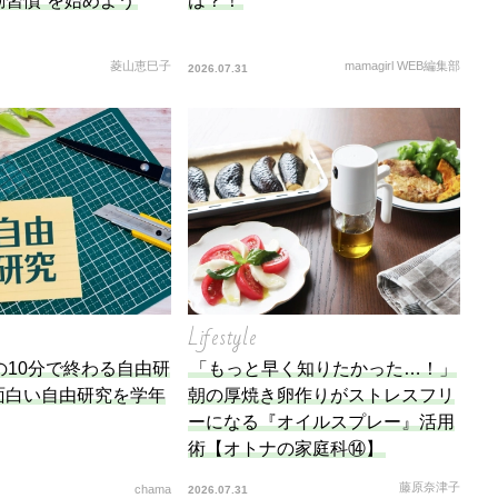
動習慣”を始めよう
は？！
菱山恵巳子
mamagirl WEB編集部
2026.07.31
Lifestyle
の10分で終わる自由研
「もっと早く知りたかった…！」
面白い自由研究を学年
朝の厚焼き卵作りがストレスフリ
ーになる『オイルスプレー』活用
術【オトナの家庭科⑭】
藤原奈津子
chama
2026.07.31