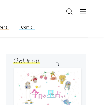
ment
Comic
Check it out!
モ
方
ー