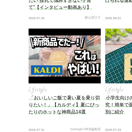
たい“授乳で悩みすぎない子育
けられる運
て”【インタビュー動画あり】
菱山恵巳子
2026.07.28
2026.08.01
Lifestyle
Lifestyle
「おいしいご飯で暑い夏を乗り切
小学生向け
りたい！」【カルディ】夏にぴっ
究！簡単で
たりのホットな神商品14選
別に紹介
mamagirl WEB編集部
2026.07.31
2026.07.29