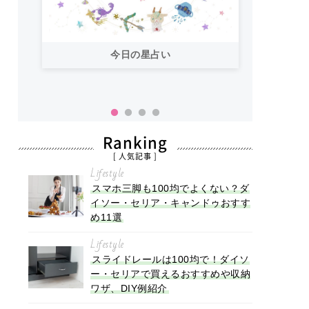
今日の星占い
「お
い！
Ranking
[ 人気記事 ]
Lifestyle
スマホ三脚も100均でよくない？ダ
イソー・セリア・キャンドゥおすす
め11選
Lifestyle
スライドレールは100均で！ダイソ
ー・セリアで買えるおすすめや収納
ワザ、DIY例紹介