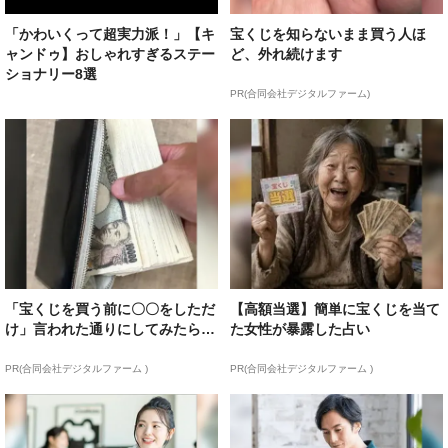
「かわいくって超実力派！」【キ
宝くじを知らないまま買う人ほ
ャンドゥ】おしゃれすぎるステー
ど、外れ続けます
ショナリー8選
PR(合同会社デジタルファーム)
「宝くじを買う前に〇〇をしただ
【高額当選】簡単に宝くじを当て
け」言われた通りにしてみたら…
た女性が暴露した占い
PR(合同会社デジタルファーム )
PR(合同会社デジタルファーム )