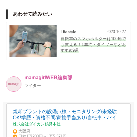
あわせて読みたい
Lifestyle
2023.10.27
自転車のスマホホルダーは100均で
も買える！100均・ダイソーなどお
すすめ9選
mamagirlWEB編集部
ライター
焼却プラントの設備点検・モニタリング/未経験
OK!学歴・資格不問/家族手当あり/自転車・バイク
通勤OK
株式会社ダイカン鶴見本社
大阪府
日給1万200円～1万5,371円