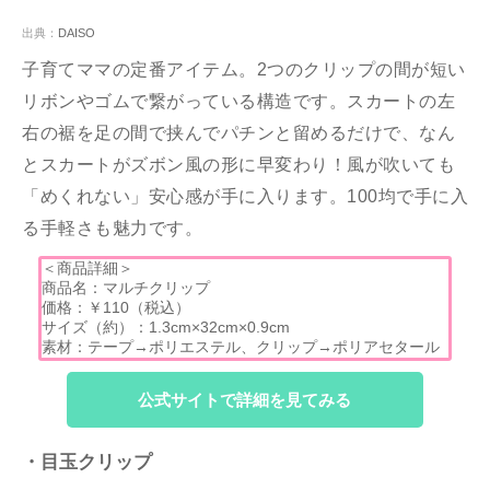
出典：
DAISO
子育てママの定番アイテム。2つのクリップの間が短い
リボンやゴムで繋がっている構造です。スカートの左
右の裾を足の間で挟んでパチンと留めるだけで、なん
とスカートがズボン風の形に早変わり！風が吹いても
「めくれない」安心感が手に入ります。100均で手に入
る手軽さも魅力です。
＜商品詳細＞
商品名：マルチクリップ
価格：￥110（税込）
サイズ（約）：1.3cm×32cm×0.9cm
素材：テープ→ポリエステル、クリップ→ポリアセタール
公式サイトで詳細を見てみる
・目玉クリップ