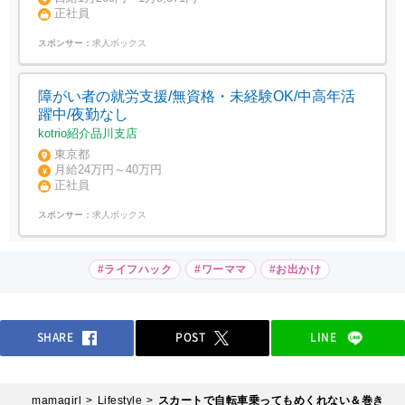
正社員
スポンサー：
求人ボックス
障がい者の就労支援/無資格・未経験OK/中高年活
躍中/夜勤なし
kotrio紹介品川支店
東京都
月給24万円～40万円
正社員
スポンサー：
求人ボックス
#ライフハック
#ワーママ
#お出かけ
SHARE
POST
LINE
mamagirl
Lifestyle
スカートで自転車乗ってもめくれない＆巻き