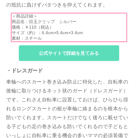
の抵抗に負けずバタつきを抑えてくれます。
＜商品詳細＞
商品名：目玉クリップ シルバー
価格：￥110（税込）
サイズ（約）：6.4cm×5.4cm×3.4cm
素材：スチール
公式サイトで詳細を見てみる
・ドレスガード
車輪へのスカート巻き込み防止に特化した、自転車の
後輪に取りつけるネット状のガード（ドレスガード）
です。これさえ自転車に設置しておけば、ひらひら揺
れるロングスカートの裾が車輪に絡まるのを根本から
防いでくれます。スカートだけでなく後ろに載せてい
る子どもの足の巻き込みも防いでくれるので子どもと
いっしょに自転車に乗る機会の多いママの必須装備で