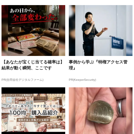
【あなたが宝くじ当てる確率は】
事例から学ぶ『特権アクセス管
結果が動く瞬間、ここです
理』
PR(合同会社デジタルファーム)
PR(KeeperSecurity)