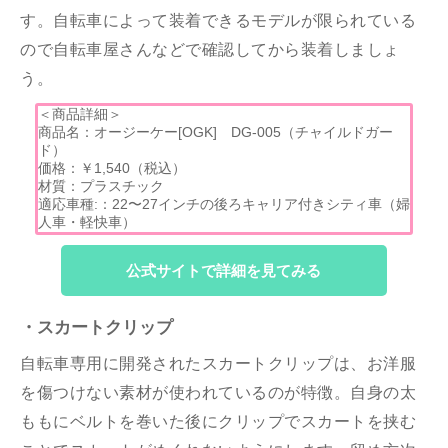
す。自転車によって装着できるモデルが限られている
ので自転車屋さんなどで確認してから装着しましょ
う。
＜商品詳細＞
商品名：オージーケー[OGK] DG-005（チャイルドガー
ド）
価格：￥1,540（税込）
材質：プラスチック
適応車種:：22〜27インチの後ろキャリア付きシティ車（婦
人車・軽快車）
公式サイトで詳細を見てみる
・スカートクリップ
自転車専用に開発されたスカートクリップは、お洋服
を傷つけない素材が使われているのが特徴。自身の太
ももにベルトを巻いた後にクリップでスカートを挟む