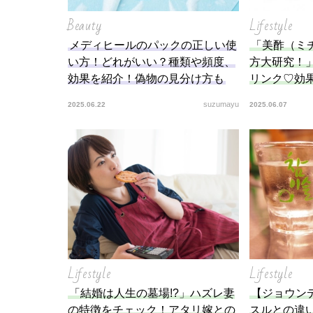
Beauty
Lifestyle
メディヒールのパックの正しい使
「美酢（ミ
い方！どれがいい？種類や頻度、
方大研究！
効果を紹介！偽物の見分け方も
リンク♡効
suzumayu
2025.06.22
2025.06.07
Lifestyle
Lifestyle
「結婚は人生の墓場!?」ハズレ妻
【ジョウン
の特徴をチェック！アタリ嫁との
スルとの違