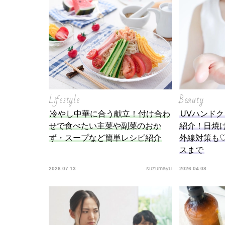
を徹
Lifestyle
Beauty
冷やし中華に合う献立！付け合わ
UVハンド
せで食べたい主菜や副菜のおか
紹介！日焼
ず・スープなど簡単レシピ紹介
外線対策も
スまで
suzumayu
2026.07.13
2026.04.08