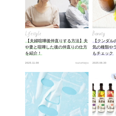
Lifestyle
Beauty
【夫婦喧嘩後仲直りする方法】夫
【クンダル
や妻と喧嘩した後の仲直りの仕方
気の種類や
を紹介！
もチェック
suzumayu
2025.11.08
2025.08.30