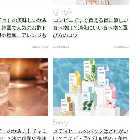
Lifestyle
チョ）の美味しい飲み
コンビニですぐ買える胃に優しい
」韓国で人気のお酢ド
食べ物は？消化にいい食べ物と選
果や種類、アレンジも
び方のコツ
suzumayu
suzumayu
2025.04.19
Beauty
デーの飲み方】チャミ
メディヒールのパックはどれがい
いは？味の種類や美味
い？ニキビ・毛穴引き締め・美白