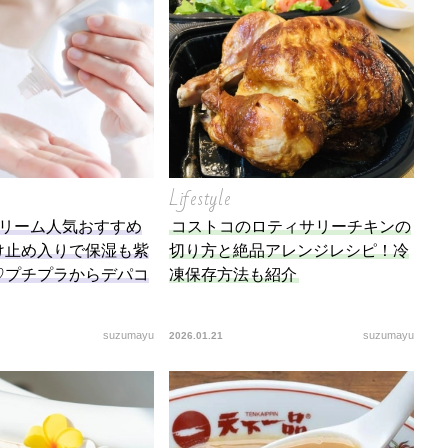
底解説
今日の星占い
Lifestyle
クリーム人気おすすめ
コストコのロティサリーチキンの
け止め入りで保湿も紫
切り方と絶品アレンジレシピ！冷
♡プチプラからデパコ
凍保存方法も紹介
suzumayu
suzumayu
2026.01.21