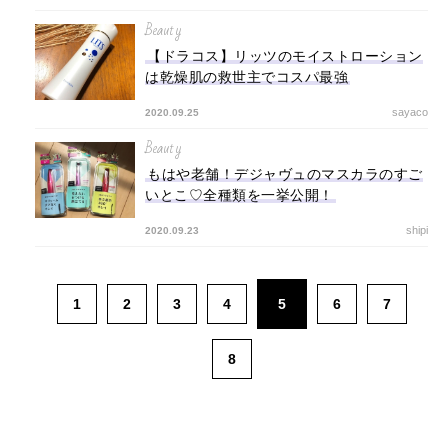
Beauty
【ドラコス】リッツのモイストローション
は乾燥肌の救世主でコスパ最強
sayaco
2020.09.25
Beauty
もはや老舗！デジャヴュのマスカラのすご
いとこ♡全種類を一挙公開！
shipi
2020.09.23
1
2
3
4
5
6
7
8