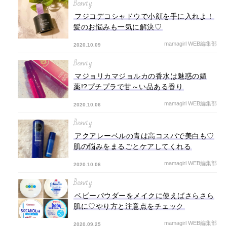
Beauty
フジコデコシャドウで小顔を手に入れよ！
髪のお悩みも一気に解決♡
mamagirl WEB編集部
2020.10.09
Beauty
マジョリカマジョルカの香水は魅惑の媚
薬!?プチプラで甘～い品ある香り
mamagirl WEB編集部
2020.10.06
Beauty
アクアレーベルの青は高コスパで美白も♡
肌の悩みをまるごとケアしてくれる
mamagirl WEB編集部
2020.10.06
Beauty
ベビーパウダーをメイクに使えばさらさら
肌に♡やり方と注意点をチェック
mamagirl WEB編集部
2020.09.25