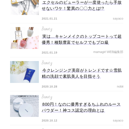
エクセルのビューラーが一度使ったら手放
せないワケ！驚異の〇〇力とは!?
sayaco
2021.01.21
Beauty
実は…キャンメイクのトップコートって超
優秀！種類豊富でセルフでもプロ級
mamagirl WEB編集部
2021.01.19
Beauty
今クレンジング美容がトレンドです☆雪肌
精の洗顔で素肌美人を目指そう
nobii
2020.10.28
Beauty
800円！なのに優秀すぎるちふれのルース
パウダー！神コス認定の理由とは
sayaco
2020.10.12