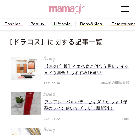
Fashion
Beauty
Lifestyle
Baby&Kids
Entertainm
【ドラコス】に関する記事一覧
Beauty
【2021年版】イエベ春に似合う最旬アイシ
ャドウ集合！おすすめ16選♡
mamagirl WEB編集部
2021.03.16
Beauty
アクアレーベルの赤すごすぎ！たっぷり保
湿のライン使いでザラザラ肌解消！
nobii
2021.01.22
Beauty