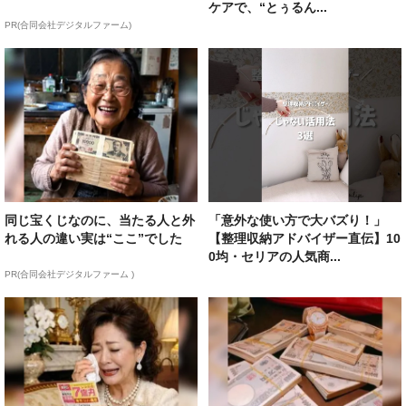
ケアで、“とぅるん...
PR(合同会社デジタルファーム)
同じ宝くじなのに、当たる人と外
「意外な使い方で大バズり！」
れる人の違い実は“ここ”でした
【整理収納アドバイザー直伝】10
0均・セリアの人気商...
PR(合同会社デジタルファーム )