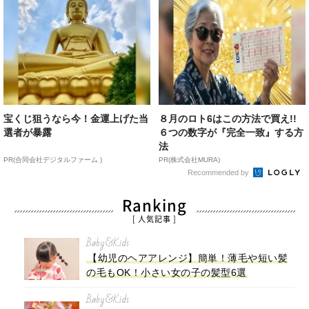
宝くじ狙うなら今！金運上げた当
８月のロト6はこの方法で買え!!
選者が暴露
６つの数字が『完全一致』する方
法
PR(合同会社デジタルファーム )
PR(株式会社MURA)
Recommended by
Ranking
[ 人気記事 ]
Baby&Kids
【幼児のヘアアレンジ】簡単！薄毛や短い髪
の毛もOK！小さい女の子の髪型6選
Baby&Kids