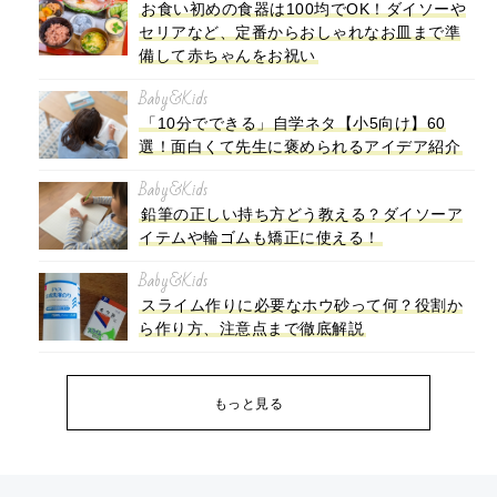
お食い初めの食器は100均でOK！ダイソーや
セリアなど、定番からおしゃれなお皿まで準
備して赤ちゃんをお祝い
Baby&Kids
「10分でできる」自学ネタ【小5向け】60
選！面白くて先生に褒められるアイデア紹介
Baby&Kids
鉛筆の正しい持ち方どう教える？ダイソーア
イテムや輪ゴムも矯正に使える！
Baby&Kids
スライム作りに必要なホウ砂って何？役割か
ら作り方、注意点まで徹底解説
もっと見る