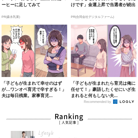
ーヒーに足してみて
けです」金運上昇で当選者が続出
PR(森永乳業)
PR(合同会社デジタルファーム)
「子どもが生まれて幸せのはず
「子どもが生まれたら育児は俺に
が…ワンオペ育児で辛すぎる！」
任せて！」豪語したくせにいざ生
夫は毎日残業。家事育児...
まれると何もしない夫...
Recommended by
Ranking
[ 人気記事 ]
Lifestyle