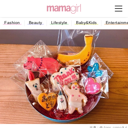
Fashion
Beauty
Lifestyle
Baby&Kids
Entertainm
出典：@
6ppo_roppo
さん