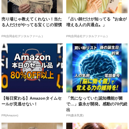
売り場じゃ教えてくれない！当た
「占い師だけが知ってる〝お金が
る人だけがやってる宝くじの習慣
増える人の共通点〟」
PR(合同会社デジタルファーム )
PR(合同会社デジタルファーム )
【毎日変わる】Amazonタイムセ
「気になっていた認知機能が菌
ールが見逃せない！
で…」森永が開発。感動の70代続
出
PR(Amazon)
PR(森永乳業)