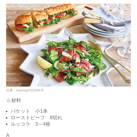
出典：mamagirl2019冬号
☆材料
バケット 小1本
ローストビーフ 8切れ
ルッコラ 3～4枚
A