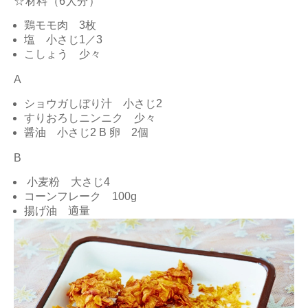
☆材料（6人分）
鶏モモ肉 3枚
塩 小さじ1／3
こしょう 少々
A
ショウガしぼり汁 小さじ2
すりおろしニンニク 少々
醤油 小さじ2 B 卵 2個
B
小麦粉 大さじ4
コーンフレーク 100g
揚げ油 適量