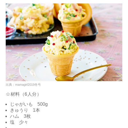
出典：mamagirl2019冬号
☆材料（6人分）
じゃがいも 500g
きゅうり 1本
ハム 3枚
塩 少々