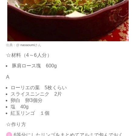
出典：@
naoaoumi
さん
☆材料（4～6人分）
豚肩ロース塊 600g
A
ローリエの葉 5枚くらい
スライスニンニク 2片
卵白 卵3個分
塩 40g
紅玉リンゴ １個
☆作り方
6等分にしたリンゴをまとめてアルミで包んでおく。