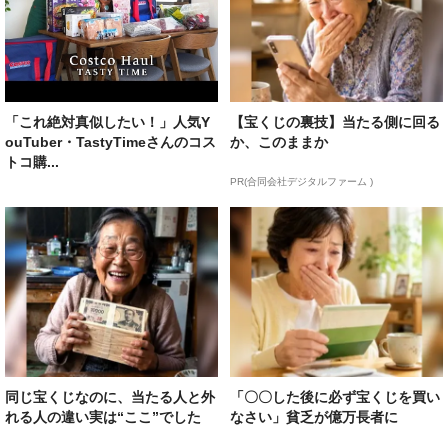
「これ絶対真似したい！」人気Y
【宝くじの裏技】当たる側に回る
ouTuber・TastyTimeさんのコス
か、このままか
トコ購...
PR(合同会社デジタルファーム )
同じ宝くじなのに、当たる人と外
「〇〇した後に必ず宝くじを買い
れる人の違い実は“ここ”でした
なさい」貧乏が億万長者に