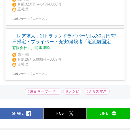
月給32万円～64万4,000円
正社員
スポンサー：
求人ボックス
「レア求人」2tトラックドライバー/月収30万円/毎
日帰宅・プライベート充実/経験者「近距離固定ル
ートで無理なく安定収入」/体への負担軽減
有限会社古川商事運輸
東京都
月給26万5,000円～30万円
正社員
スポンサー：
求人ボックス
#注目キーワード
#レシピ
#クリスマス
SHARE
POST
LINE