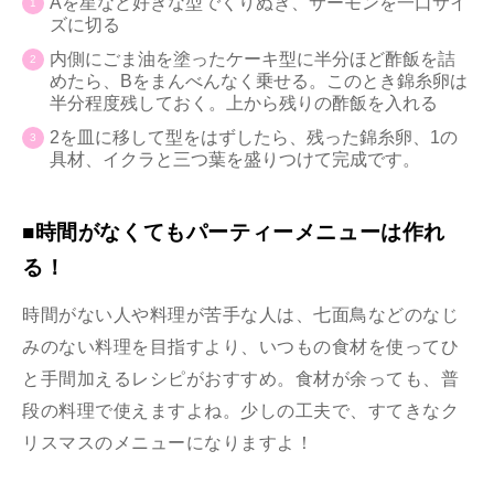
Aを星など好きな型でくりぬき、サーモンを一口サイ
ズに切る
内側にごま油を塗ったケーキ型に半分ほど酢飯を詰
めたら、Bをまんべんなく乗せる。このとき錦糸卵は
半分程度残しておく。上から残りの酢飯を入れる
2を皿に移して型をはずしたら、残った錦糸卵、1の
具材、イクラと三つ葉を盛りつけて完成です。
■時間がなくてもパーティーメニューは作れ
る！
時間がない人や料理が苦手な人は、七面鳥などのなじ
みのない料理を目指すより、いつもの食材を使ってひ
と手間加えるレシピがおすすめ。食材が余っても、普
段の料理で使えますよね。少しの工夫で、すてきなク
リスマスのメニューになりますよ！