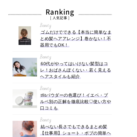
Ranking
[ 人気記事 ]
Beauty
ゴムだけでできる【本当に簡単なま
とめ髪ヘアアレンジ】巻かない！不
器用でもOK！
Beauty
60代がやってはいけない髪型はコ
レ！おばさんぽくない・若く見える
ヘアスタイルも紹介
Beauty
tfitパウダーの色選び！イエベ・ブ
ルベ別の正解を徹底比較♡使い方や
口コミも
Beauty
結べない長さでもできるまとめ髪
【仕事用】ショート・ボブの簡単ヘ