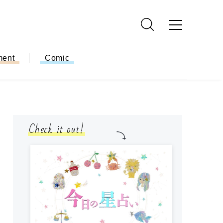
ment
Comic
Check it out!
モ
方
ー