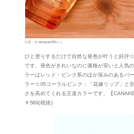
出典：@
iamayas000
さん
ひと塗りするだけで自然な発色が叶うと好評
です。発色がきれいなのに価格が安いと人気
ラーはレッド・ピンク系のほか深みのあるバ
ラー☆05コーラルピンク：「花嫁リップ」と
さを高めてくれる王道カラーです。【CANAK
￥580(税抜)