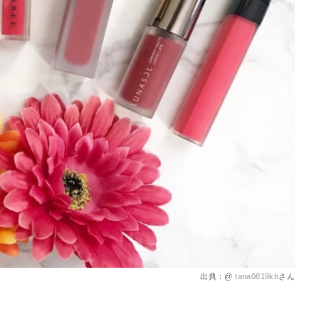
を徹底解説
出典：@
tana0819kh
さん