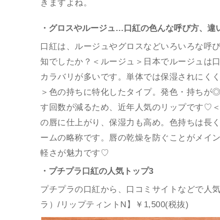
きますよね。
・グロスやルージュ…口紅の色んな呼び方、違
口紅は、ルージュやグロスなどいろいろな呼
知でしたか？＜ルージュ＞日本でルージュは
カラバリが多いです。単体では保湿されにく
＞色の持ちに特化したタイプ。発色・持ちが
す回数が減るため、近年人気のリップです♡
の唇に仕上がり、保湿力も高め。色持ちは長
ームの略称です。唇の乾燥を防ぐことがメイ
軽さが魅力です♡
・プチプラ口紅の人気トップ3
プチプラの口紅から、口コミサイトなどで人気
ラ）/リップティントN】￥1,500(税抜)