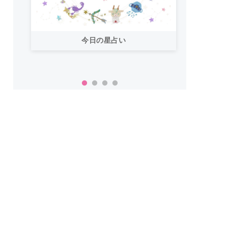
今日の星占い
「お
い！