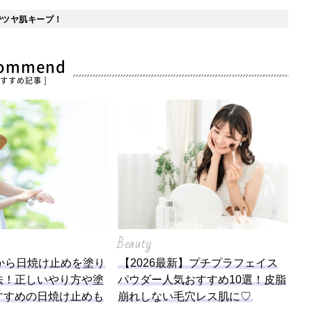
でツヤ肌キープ！
commend
おすすめ記事 ]
Beauty
から日焼け止めを塗り
【2026最新】プチプラフェイス
法！正しいやり方や塗
パウダー人気おすすめ10選！皮脂
すすめの日焼け止めも
崩れしない毛穴レス肌に♡