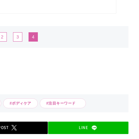
2
3
4
#ボディケア
#注目キーワード
POST
LINE