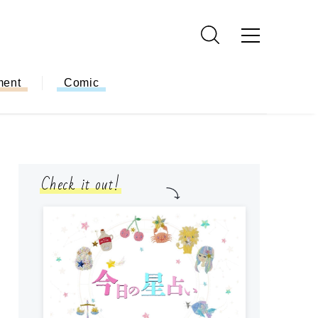
ment
Comic
Check it out!
モ
方
ー