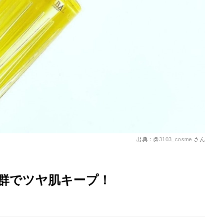
を徹底解説
出典：@
3103_cosme
さん
群でツヤ肌キープ！