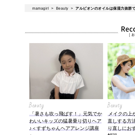
mamagirl
Beauty
アルビオンのオイルは保湿力抜群
Re
[ 
Beauty
Beauty
「暑さも吹っ飛ばす！」元気でか
メイクの上
わいいキッズの猛暑乗り切りヘア
直しする方
♪＜すずちゃんヘアアレンジ講座
り直しにお