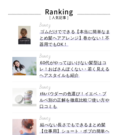
Ranking
[ 人気記事 ]
Beauty
ゴムだけでできる【本当に簡単なま
とめ髪ヘアアレンジ】巻かない！不
器用でもOK！
Beauty
60代がやってはいけない髪型はコ
レ！おばさんぽくない・若く見える
ヘアスタイルも紹介
Beauty
tfitパウダーの色選び！イエベ・ブ
ルベ別の正解を徹底比較♡使い方や
口コミも
Beauty
結べない長さでもできるまとめ髪
【仕事用】ショート・ボブの簡単ヘ