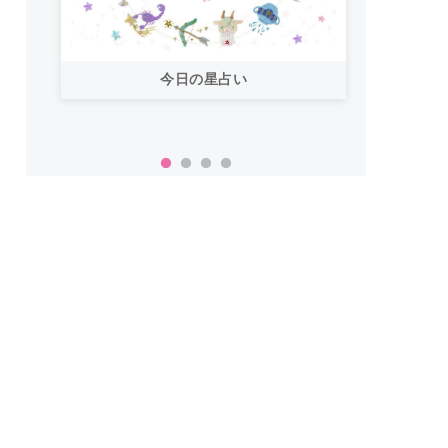
今日の星占い
「お
い！