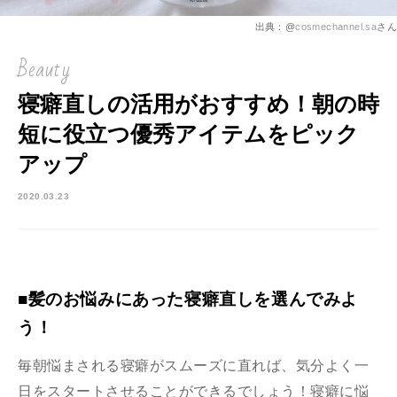
出典：@
cosmechannel.sa
さん
Beauty
寝癖直しの活用がおすすめ！朝の時
短に役立つ優秀アイテムをピック
アップ
2020.03.23
■髪のお悩みにあった寝癖直しを選んでみよ
う！
毎朝悩まされる寝癖がスムーズに直れば、気分よく一
日をスタートさせることができるでしょう！寝癖に悩