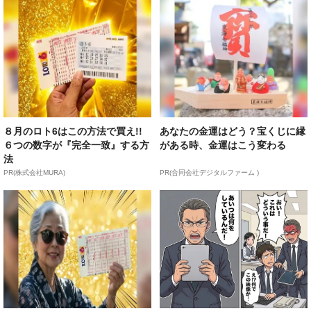
８月のロト6はこの方法で買え!!
あなたの金運はどう？宝くじに縁
６つの数字が『完全一致』する方
がある時、金運はこう変わる
法
PR(株式会社MURA)
PR(合同会社デジタルファーム )