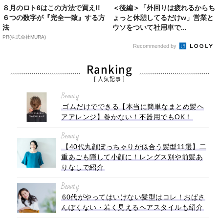
８月のロト6はこの方法で買え!!
＜後編＞「外回りは疲れるからち
６つの数字が『完全一致』する方
ょっと休憩してるだけw」営業と
法
ウソをついて社用車で...
PR(株式会社MURA)
Recommended by
Ranking
[ 人気記事 ]
Beauty
ゴムだけでできる【本当に簡単なまとめ髪ヘ
アアレンジ】巻かない！不器用でもOK！
Beauty
【40代丸顔ぽっちゃりが似合う髪型11選】二
重あごも隠して小顔に！レングス別や前髪あ
りなしで紹介
Beauty
60代がやってはいけない髪型はコレ！おばさ
んぽくない・若く見えるヘアスタイルも紹介