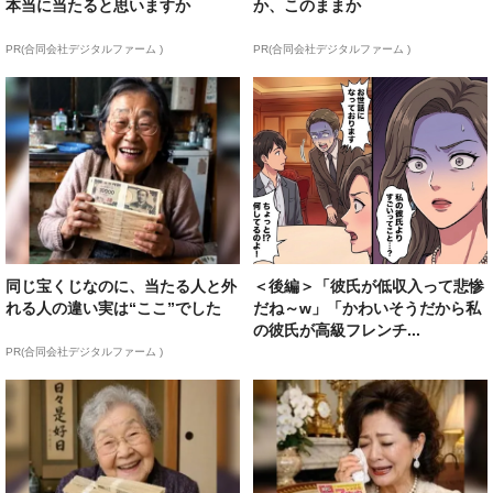
本当に当たると思いますか
か、このままか
PR(合同会社デジタルファーム )
PR(合同会社デジタルファーム )
同じ宝くじなのに、当たる人と外
＜後編＞「彼氏が低収入って悲惨
れる人の違い実は“ここ”でした
だね～w」「かわいそうだから私
の彼氏が高級フレンチ...
PR(合同会社デジタルファーム )