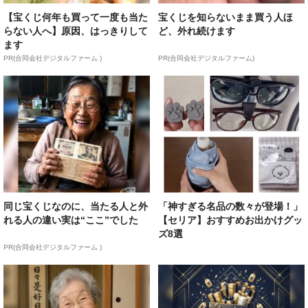
【宝くじ何年も買って一度も当た
宝くじを知らないまま買う人ほ
らない人へ】原因、はっきりして
ど、外れ続けます
ます
PR(合同会社デジタルファーム )
PR(合同会社デジタルファーム)
同じ宝くじなのに、当たる人と外
「神すぎる名品の数々が登場！」
れる人の違い実は“ここ”でした
【セリア】おすすめお出かけグッ
ズ8選
PR(合同会社デジタルファーム )