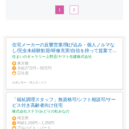
1
2
住宅メーカーの反響営業/飛び込み・個人ノルマな
し/完全未経験歓迎/研修充実/自信を持って提案でき
る商品力が強み/年収1000万円超も可
住まいのギャラリー上野店/ヤマト住建株式会社
東京都
月給27万円～50万円
正社員
スポンサー：
求人ボックス
「福祉調理スタッフ」無資格可/シフト相談可/サー
ビス付き高齢者向け住宅
株式会社ステラ/みどりの杜みなの
埼玉県
時給1,150円～1,250円
アルバイト・パート