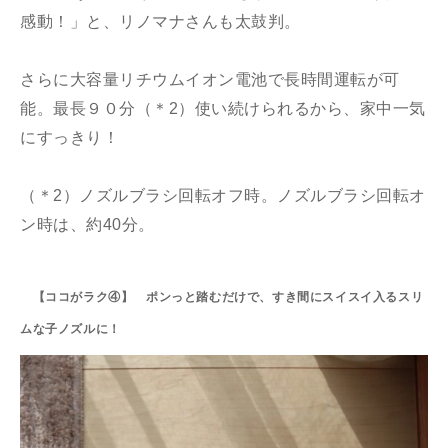
感動！」と、リノマナさんも太鼓判。
さらに大容量リチウムイオン電池で長時間運転が可
能。最長９０分（＊2）使い続けられるから、家中一気
にすっきり！
（＊2）ノズルブラシ回転オフ時。ノズルブラシ回転オ
ン時は、約40分。
【ココがラク④】 ポンっと踏むだけで、すき間にスイスイ入るスリ
ムな子ノズルに！