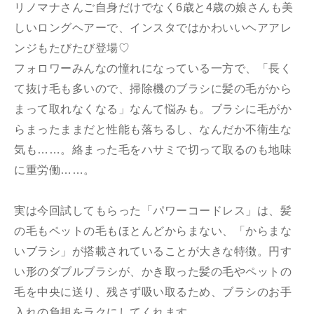
リノマナさんご自身だけでなく6歳と4歳の娘さんも美
しいロングヘアーで、インスタではかわいいヘアアレ
ンジもたびたび登場♡
フォロワーみんなの憧れになっている一方で、「長く
て抜け毛も多いので、掃除機のブラシに髪の毛がから
まって取れなくなる」なんて悩みも。ブラシに毛がか
らまったままだと性能も落ちるし、なんだか不衛生な
気も……。絡まった毛をハサミで切って取るのも地味
に重労働……。
実は今回試してもらった「パワーコードレス」は、髪
の毛もペットの毛もほとんどからまない、「からまな
いブラシ」が搭載されていることが大きな特徴。円す
い形のダブルブラシが、かき取った髪の毛やペットの
毛を中央に送り、残さず吸い取るため、ブラシのお手
入れの負担をラクにしてくれます。