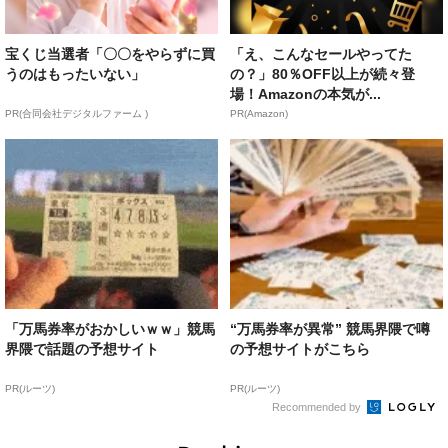
宝くじ当選者「〇〇をやらずに買
「え、こんなセールやってた
うのはもったいない」
の？」80％OFF以上が続々登
場！Amazonの本気が...
PR(合同会社デジタルファーム )
PR(Amazon)
「万馬券率がおかしいｗｗ」競馬
“万馬券率が異常” 競馬界隈で噂
界隈で話題の予想サイト
の予想サイトがこちら
PR(ルーツ)
PR(ルーツ)
Recommended by