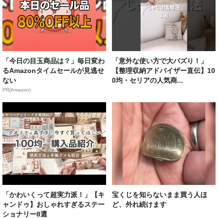
「今日の目玉商品は？」毎日変わ
「意外な使い方で大バズり！」
るAmazonタイムセールが見逃せ
【整理収納アドバイザー直伝】10
ない
0均・セリアの人気商...
PR(Amazon)
「かわいくって超実力派！」【キ
宝くじを知らないまま買う人ほ
ャンドゥ】おしゃれすぎるステー
ど、外れ続けます
ショナリー8選