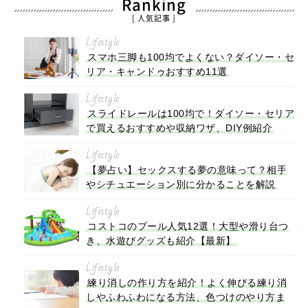
Ranking
[ 人気記事 ]
Lifestyle
スマホ三脚も100均でよくない？ダイソー・セ
リア・キャンドゥおすすめ11選
Lifestyle
スライドレールは100均で！ダイソー・セリア
で買えるおすすめや収納ワザ、DIY例紹介
Lifestyle
【夢占い】セックスする夢の意味って？相手
やシチュエーション別に分かることを解説
Lifestyle
コストコのプール人気12選！大型や滑り台つ
き、水遊びグッズも紹介【最新】
Lifestyle
練り消しの作り方を紹介！よく伸びる練り消
しやふわふわになる方法、色つけのやり方ま