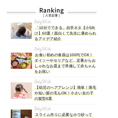
Ranking
[ 人気記事 ]
Baby&Kids
「10分でできる」自学ネタ【小5向
け】60選！面白くて先生に褒められ
るアイデア紹介
Baby&Kids
お食い初めの食器は100均でOK！
ダイソーやセリアなど、定番からお
しゃれなお皿まで準備して赤ちゃん
をお祝い
Baby&Kids
【幼児のヘアアレンジ】簡単！薄毛
や短い髪の毛もOK！小さい女の子
の髪型6選
Baby&Kids
スライム作りに必要なホウ砂って