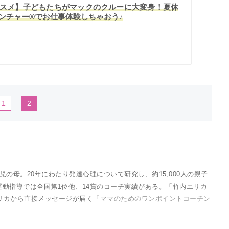
スメ】子どもたちがマックのクルーに大変身！夏休
ンチャー®でお仕事体験しちゃおう♪
1
2
の母。20年にわたり発達心理について研究し、約15,000人の親子
動指導では全国第1位他、14賞のコーチ実績がある。「竹内エリカ
エリカから直接メッセージが届く
「ママのためのワンポイントコーチン