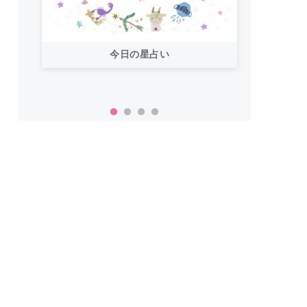
今日の星占い
「お
い！