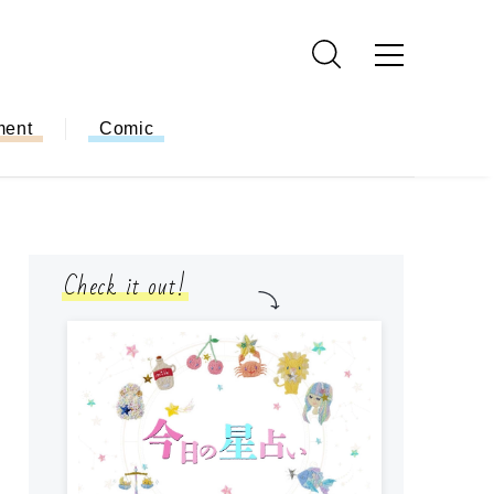
ment
Comic
Check it out!
モ
方
ー