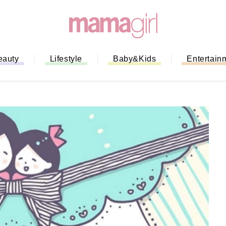
eauty
Lifestyle
Baby&Kids
Entertain
「もう行列に並ばない！」ミスドの
バイルオーダー完全ガイド｜支払い
法から受け取り方までネットオーダ