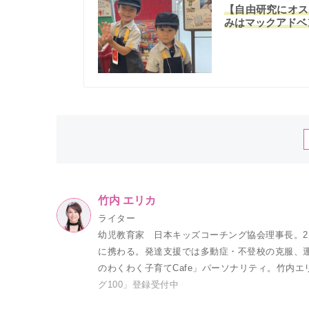
【自由研究にオス
みはマックアドベ
竹内 エリカ
ライター
幼児教育家 日本キッズコーチング協会理事長。2児
に携わる。発達支援では多動症・不登校の克服、運
のわくわく子育てCafe」パーソナリティ。竹内
グ100」登録受付中