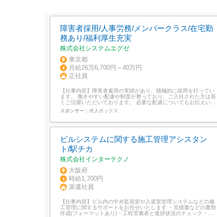
障害者採用/人事労務/メンバークラス/在宅勤
務あり/福利厚生充実
株式会社システムエグゼ
東京都
月給26万6,700円～40万円
正社員
【仕事内容】障害者雇用の実績があり、積極的に採用を行ってい
ます。 働きやすい配慮や制度が整っており、ご入社された方は長
くご活躍いただいております。 必要な配慮についてもお伝えいた
だければ柔軟にご検討いただけますので、お気軽にご相談くださ
スポンサー：
求人ボックス
い。 仕事内容<創業以来25年連続黒字成長中の安定企業 >システ
ムエグゼは、損保・生保、不動産、製造、医療、石油・化学の5
つの業界に特化した業務ソリュー...
ビルシステムに関する施工管理アシスタン
ト/駅チカ
株式会社インターテクノ
大阪府
時給1,700円
派遣社員
【仕事内容】ビル内の中央監視室や入退室管理システムなどの施
工管理に関するサポートをお任せいたします ・見積書などの書類
作成(フォーマットあり)・工程管裏表と進捗状況のチェック・写