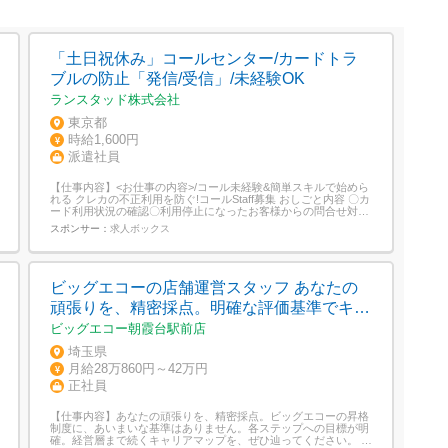
「土日祝休み」コールセンター/カードトラ
ブルの防止「発信/受信」/未経験OK
ランスタッド株式会社
東京都
時給1,600円
派遣社員
【仕事内容】<お仕事の内容>/コール未経験&簡単スキルで始めら
れる クレカの不正利用を防ぐ!コールStaff募集 おしごと内容 〇カ
ード利用状況の確認〇利用停止になったお客様からの問合せ対応
〇カードの差し替え対応〇対応内容の入力研修後もカンタンな業
スポンサー：
求人ボックス
務からスタート!少しずつお仕事に慣れていける環境で安心 社員
食堂・売店・カフェテリア完備!施設充実で休憩時間も快...
ビッグエコーの店舗運営スタッフ あなたの
頑張りを、精密採点。明確な評価基準でキャ
リアを描けます
ビッグエコー朝霞台駅前店
埼玉県
月給28万860円～42万円
正社員
【仕事内容】あなたの頑張りを、精密採点。ビッグエコーの昇格
制度に、あいまいな基準はありません。各ステップへの目標が明
確。経営層まで続くキャリアマップを、ぜひ辿ってください。 こ