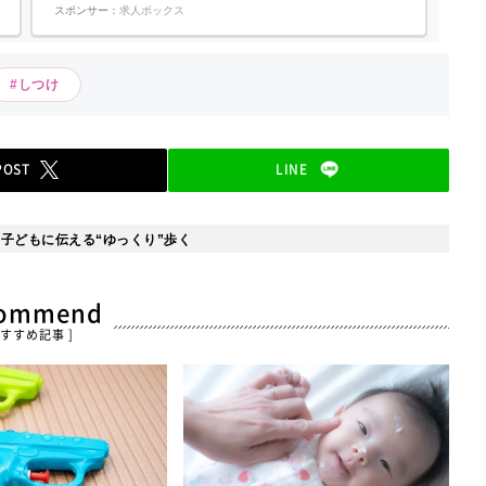
の求人のPOINT! 未経験でも全国月給28万円以上スタート! 明確な
スポンサー：
求人ボックス
評価基準で昇格&昇給可能 残業月平均20時間未満|過度な残業な
し! 東証プライム上場|『DAM』のメーカー <具体的には>ビ...
#しつけ
POST
LINE
子どもに伝える“ゆっくり”歩く
commend
おすすめ記事 ]