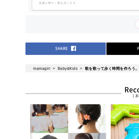
真撮影や現場作業補助など現場調査サポート 現場は関西エリアと
スポンサー：
求人ボックス
なります(大阪が中心、姫路や和歌山なども一部あり)オフィス業
務が中心ですが、現場調査のサポートで外出する機会もあり、メ
リハリをつけて働けます。な...
SHARE
mamagirl
Baby&Kids
歌を歌って歩く時間を作ろう。
Re
[ 