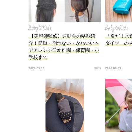
Baby&Kids
Baby&Kids
【美容師監修】運動会の髪型紹
「夏だ！水遊
介！簡単・崩れない・かわいいヘ
ダイソーの
アアレンジ♡幼稚園・保育園・小
学校まで
mimi
2026.05.14
2026.06.03