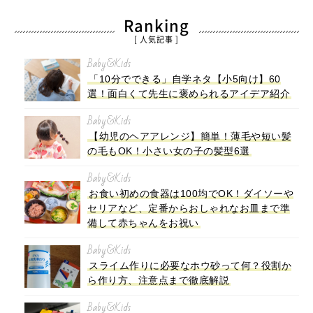
Ranking
[ 人気記事 ]
Baby&Kids
「10分でできる」自学ネタ【小5向け】60
選！面白くて先生に褒められるアイデア紹介
Baby&Kids
【幼児のヘアアレンジ】簡単！薄毛や短い髪
の毛もOK！小さい女の子の髪型6選
Baby&Kids
お食い初めの食器は100均でOK！ダイソーや
セリアなど、定番からおしゃれなお皿まで準
備して赤ちゃんをお祝い
Baby&Kids
スライム作りに必要なホウ砂って何？役割か
ら作り方、注意点まで徹底解説
Baby&Kids