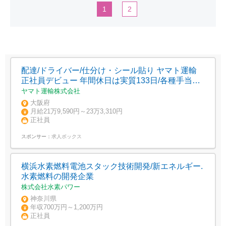
1
2
配達/ドライバー/仕分け・シール貼り ヤマト運輸
正社員デビュー 年間休日は実質133日/各種手当充
実
ヤマト運輸株式会社
大阪府
月給21万9,590円～23万3,310円
正社員
スポンサー：
求人ボックス
横浜水素燃料電池スタック技術開発/新エネルギー.
水素燃料の開発企業
株式会社水素パワー
神奈川県
年収700万円～1,200万円
正社員