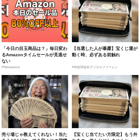
「今日の目玉商品は？」毎日変わ
【当選した人が暴露】宝くじ運が
るAmazonタイムセールが見逃せ
動く時、必ずある前触れ
ない
PR(Amazon)
PR(合同会社デジタルファーム )
売り場じゃ教えてくれない！当た
【宝くじ当てたい方限定】もう外