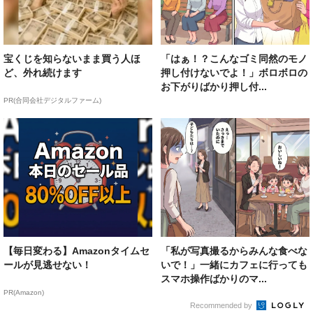
宝くじを知らないまま買う人ほ
「はぁ！？こんなゴミ同然のモノ
ど、外れ続けます
押し付けないでよ！」ボロボロの
お下がりばかり押し付...
PR(合同会社デジタルファーム)
【毎日変わる】Amazonタイムセ
「私が写真撮るからみんな食べな
ールが見逃せない！
いで！」一緒にカフェに行っても
スマホ操作ばかりのマ...
PR(Amazon)
Recommended by