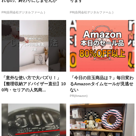
れるの、終わりにしませんか
ります
PR(合同会社デジタルファーム )
PR(合同会社デジタルファーム )
「意外な使い方で大バズり！」
「今日の目玉商品は？」毎日変わ
【整理収納アドバイザー直伝】10
るAmazonタイムセールが見逃せ
0均・セリアの人気商...
ない
PR(Amazon)