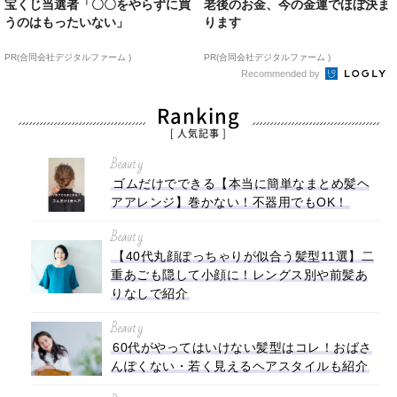
宝くじ当選者「〇〇をやらずに買
老後のお金、今の金運でほぼ決ま
うのはもったいない」
ります
PR(合同会社デジタルファーム )
PR(合同会社デジタルファーム )
Recommended by
Ranking
[ 人気記事 ]
Beauty
ゴムだけでできる【本当に簡単なまとめ髪ヘ
アアレンジ】巻かない！不器用でもOK！
Beauty
【40代丸顔ぽっちゃりが似合う髪型11選】二
重あごも隠して小顔に！レングス別や前髪あ
りなしで紹介
Beauty
60代がやってはいけない髪型はコレ！おばさ
んぽくない・若く見えるヘアスタイルも紹介