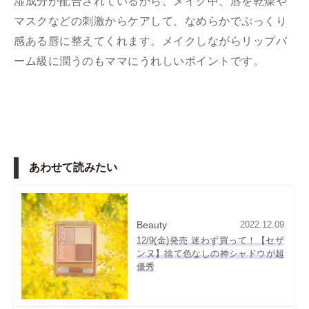
湿成分が配合されているから、メイク中、唇を乾燥や
マスクなどの刺激からケアして、なめらかでぷっくり
感ある唇に整えてくれます。メイクしながらリップバ
ーム級に潤うのもママにうれしいポイントです。
あわせて読みたい
Beauty
2022.12.09
12/9(金)発売 迷わず買って！【セザ
ンヌ】捨て色なしの神シャドウが超
優秀