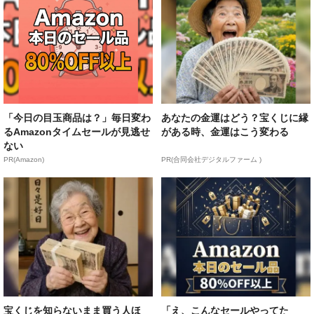
「今日の目玉商品は？」毎日変わ
あなたの金運はどう？宝くじに縁
るAmazonタイムセールが見逃せ
がある時、金運はこう変わる
ない
PR(Amazon)
PR(合同会社デジタルファーム )
宝くじを知らないまま買う人ほ
「え、こんなセールやってた