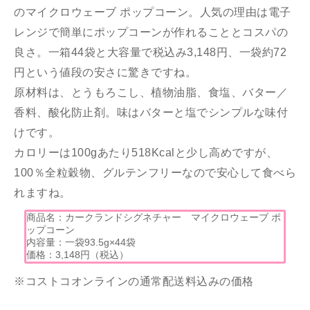
のマイクロウェーブ ポップコーン。人気の理由は電子
レンジで簡単にポップコーンが作れることとコスパの
良さ。一箱44袋と大容量で税込み3,148円、一袋約72
円という値段の安さに驚きですね。
原材料は、とうもろこし、植物油脂、食塩、バター／
香料、酸化防止剤。味はバターと塩でシンプルな味付
けです。
カロリーは100gあたり518Kcalと少し高めですが、
100％全粒穀物、グルテンフリーなので安心して食べら
れますね。
商品名：カークランドシグネチャー マイクロウェーブ ポ
ップコーン
内容量：一袋93.5g×44袋
価格：3,148円（税込）
※コストコオンラインの通常配送料込みの価格