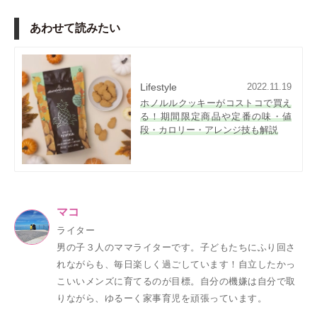
あわせて読みたい
Lifestyle
2022.11.19
ホノルルクッキーがコストコで買え
る！期間限定商品や定番の味・値
段・カロリー・アレンジ技も解説
マコ
ライター
男の子３人のママライターです。子どもたちにふり回さ
れながらも、毎日楽しく過ごしています！自立したかっ
こいいメンズに育てるのが目標。自分の機嫌は自分で取
りながら、ゆるーく家事育児を頑張っています。