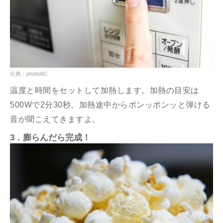
出典：photoAC
温度と時間をセットして加熱します。加熱の目安は
500Wで2分30秒。加熱途中からポンッポンッと弾ける
音が聞こえてきますよ。
3．膨らんだら完成！