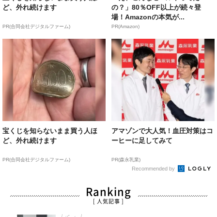
ど、外れ続けます
の？」80％OFF以上が続々登
場！Amazonの本気が...
PR(合同会社デジタルファーム)
PR(Amazon)
宝くじを知らないまま買う人ほ
アマゾンで大人気！血圧対策はコ
ど、外れ続けます
ーヒーに足してみて
PR(合同会社デジタルファーム)
PR(森永乳業)
Recommended by
Ranking
[ 人気記事 ]