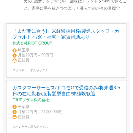
めの1歳女子を子育て中！趣味はトレンドをSNSで探るこ
と。家事に手を抜きつつ楽しく暮らすのが今の目標♡
「まだ間に合う!」未経験採用枠/製造スタッフ・カ
プセルトイ/寮・社宅・家賃補助あり
株式会社RIOT GROUP
埼玉県
月給28万円～50万円
正社員
スポンサー：
求人ボックス
カスタマーサービス/ドコモGで受信のみ/将来週3-5
日の在宅勤務/服装髪型自由/未経験歓迎
FJUTプラス株式会社
千葉県
月給22万円～27万7,000円
正社員
スポンサー：
求人ボックス