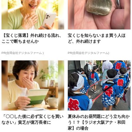
【宝くじ落選】外れ続ける流れ、
宝くじを知らないまま買う人ほ
ここで断ちませんか
ど、外れ続けます
PR(合同会社デジタルファーム )
PR(合同会社デジタルファーム)
「〇〇した後に必ず宝くじを買い
夏休みのお昼問題にどう立ち向か
なさい」貧乏が億万長者に
う！？【ラジオ大阪アナ・和田
家】の場合