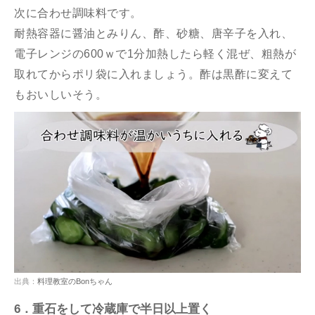
次に合わせ調味料です。
耐熱容器に醤油とみりん、酢、砂糖、唐辛子を入れ、
電子レンジの600ｗで1分加熱したら軽く混ぜ、粗熱が
取れてからポリ袋に入れましょう。酢は黒酢に変えて
もおいしいそう。
出典：
料理教室のBonちゃん
6．重石をして冷蔵庫で半日以上置く