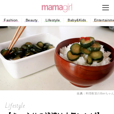
Fashion
Beauty
Lifestyle
Baby&Kids
Entertainm
出典：
料理教室のBonちゃん
Lifestyle