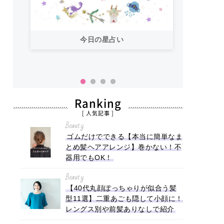
今日の星占い
「お
い！
Ranking
[ 人気記事 ]
Beauty
ゴムだけでできる【本当に簡単なま
とめ髪ヘアアレンジ】巻かない！不
器用でもOK！
Beauty
【40代丸顔ぽっちゃりが似合う髪
型11選】二重あごも隠して小顔に！
レングス別や前髪ありなしで紹介