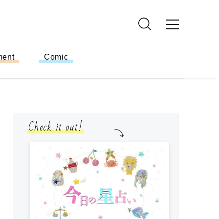
ment
Comic
Check it out!
モ
方
ー