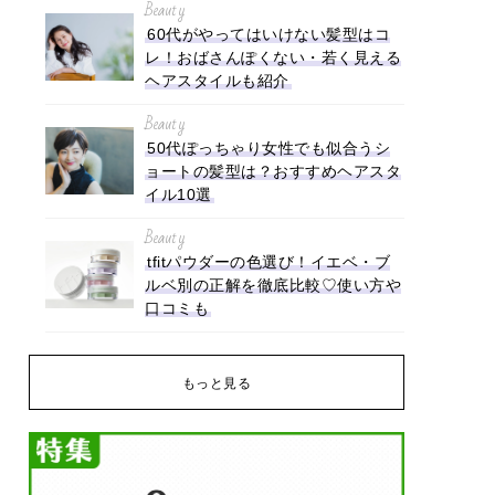
Beauty
60代がやってはいけない髪型はコ
レ！おばさんぽくない・若く見える
ヘアスタイルも紹介
Beauty
50代ぽっちゃり女性でも似合うシ
ョートの髪型は？おすすめヘアスタ
イル10選
Beauty
tfitパウダーの色選び！イエベ・ブ
ルベ別の正解を徹底比較♡使い方や
口コミも
もっと見る