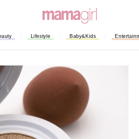
eauty
Lifestyle
Baby&Kids
Entertain
「もう行列に並ばない！」ミスドの
バイルオーダー完全ガイド｜支払い
法から受け取り方までネットオーダ