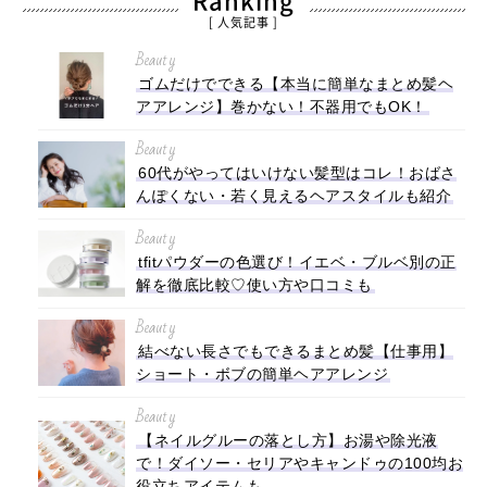
Ranking
[ 人気記事 ]
Beauty
ゴムだけでできる【本当に簡単なまとめ髪ヘ
アアレンジ】巻かない！不器用でもOK！
Beauty
60代がやってはいけない髪型はコレ！おばさ
んぽくない・若く見えるヘアスタイルも紹介
Beauty
tfitパウダーの色選び！イエベ・ブルベ別の正
解を徹底比較♡使い方や口コミも
Beauty
結べない長さでもできるまとめ髪【仕事用】
ショート・ボブの簡単ヘアアレンジ
Beauty
【ネイルグルーの落とし方】お湯や除光液
で！ダイソー・セリアやキャンドゥの100均お
役立ちアイテムも