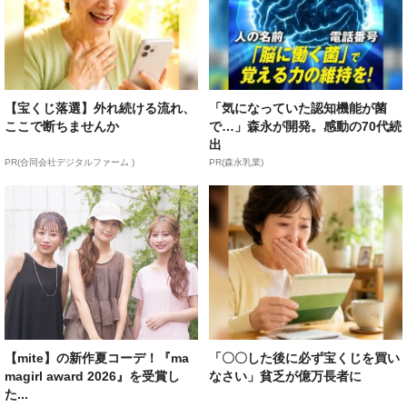
【宝くじ落選】外れ続ける流れ、
「気になっていた認知機能が菌
ここで断ちませんか
で…」森永が開発。感動の70代続
出
PR(合同会社デジタルファーム )
PR(森永乳業)
【mite】の新作夏コーデ！『ma
「〇〇した後に必ず宝くじを買い
magirl award 2026』を受賞し
なさい」貧乏が億万長者に
た...