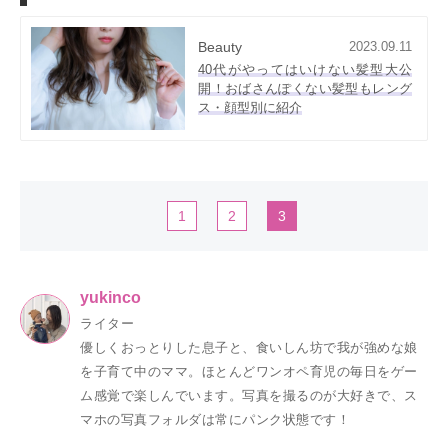
Beauty
2023.09.11
40代がやってはいけない髪型大公
開！おばさんぽくない髪型もレング
ス・顔型別に紹介
1
2
3
yukinco
ライター
優しくおっとりした息子と、食いしん坊で我が強めな娘
を子育て中のママ。ほとんどワンオペ育児の毎日をゲー
ム感覚で楽しんでいます。写真を撮るのが大好きで、ス
マホの写真フォルダは常にパンク状態です！