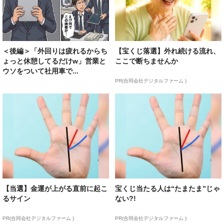
＜後編＞「外回りは疲れるからち
【宝くじ落選】外れ続ける流れ、
ょっと休憩してるだけw」営業と
ここで断ちませんか
ウソをついて社用車で...
PR(合同会社デジタルファーム )
【当選】金運が上がる直前に起こ
宝くじ当たる人は“たまたま”じゃ
るサイン
ない?!
PR(合同会社デジタルファーム )
PR(合同会社デジタルファーム )