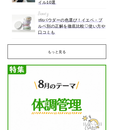
イル10選
Beauty
tfitパウダーの色選び！イエベ・ブ
ルベ別の正解を徹底比較♡使い方や
口コミも
もっと見る