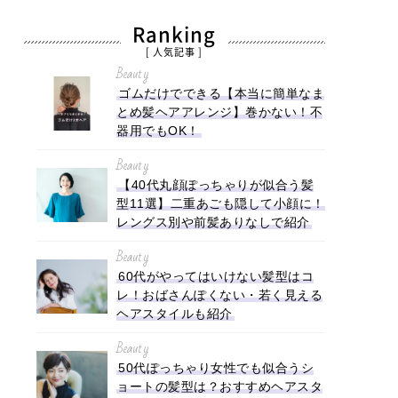
Ranking
[ 人気記事 ]
Beauty
ゴムだけでできる【本当に簡単なま
とめ髪ヘアアレンジ】巻かない！不
器用でもOK！
Beauty
【40代丸顔ぽっちゃりが似合う髪
型11選】二重あごも隠して小顔に！
レングス別や前髪ありなしで紹介
Beauty
60代がやってはいけない髪型はコ
レ！おばさんぽくない・若く見える
ヘアスタイルも紹介
Beauty
50代ぽっちゃり女性でも似合うシ
ョートの髪型は？おすすめヘアスタ