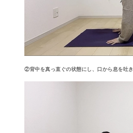
②背中を真っ直ぐの状態にし、口から息を吐