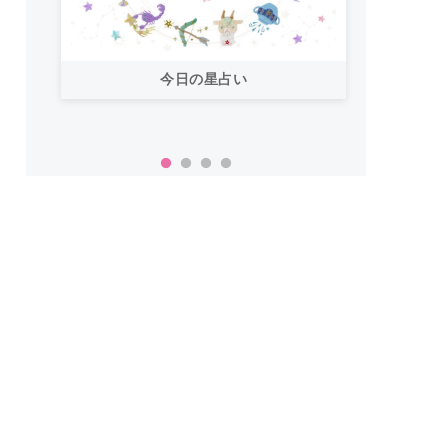
今日の星占い
「おいしいご飯で暑い夏を乗り
い！」【カルディ】夏にぴった
ットな神商品14選