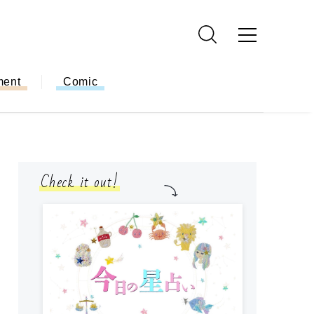
ment
Comic
Check it out!