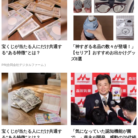
宝くじが当たる人にだけ共通す
「神すぎる名品の数々が登場！」
る“ある特徴”とは？
【セリア】おすすめお出かけグッ
ズ8選
PR(合同会社デジタルファーム )
宝くじが当たる人にだけ共通す
「気になっていた認知機能が菌
る“ある特徴”とは？
で…」森永が開発。感動の70代続