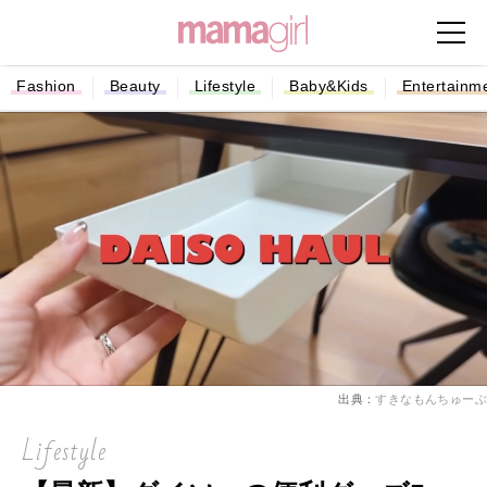
Fashion
Beauty
Lifestyle
Baby&Kids
Entertainm
出典：
すきなもんちゅーぶ
Lifestyle