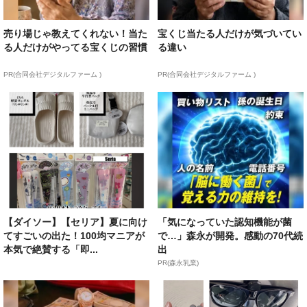
売り場じゃ教えてくれない！当た
宝くじ当たる人だけが気づいてい
る人だけがやってる宝くじの習慣
る違い
PR(合同会社デジタルファーム )
PR(合同会社デジタルファーム )
【ダイソー】【セリア】夏に向け
「気になっていた認知機能が菌
てすごいの出た！100均マニアが
で…」森永が開発。感動の70代続
本気で絶賛する「即...
出
PR(森永乳業)