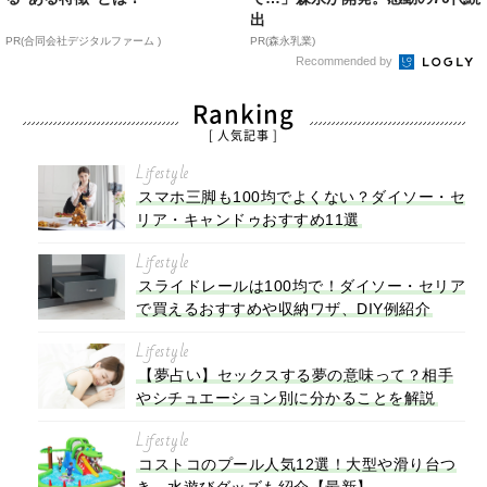
出
PR(合同会社デジタルファーム )
PR(森永乳業)
Recommended by
Ranking
[ 人気記事 ]
Lifestyle
スマホ三脚も100均でよくない？ダイソー・セ
リア・キャンドゥおすすめ11選
Lifestyle
スライドレールは100均で！ダイソー・セリア
で買えるおすすめや収納ワザ、DIY例紹介
Lifestyle
【夢占い】セックスする夢の意味って？相手
やシチュエーション別に分かることを解説
Lifestyle
コストコのプール人気12選！大型や滑り台つ
き、水遊びグッズも紹介【最新】