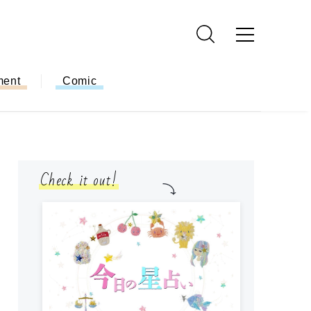
ment
Comic
Check it out!
モ
方
ー