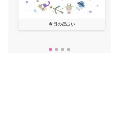
今日の星占い
「お
い！