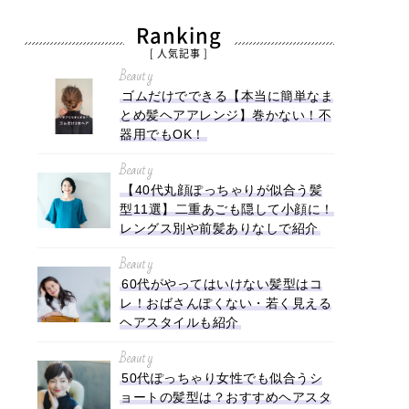
Ranking
[ 人気記事 ]
Beauty
ゴムだけでできる【本当に簡単なま
とめ髪ヘアアレンジ】巻かない！不
器用でもOK！
Beauty
【40代丸顔ぽっちゃりが似合う髪
型11選】二重あごも隠して小顔に！
レングス別や前髪ありなしで紹介
Beauty
60代がやってはいけない髪型はコ
レ！おばさんぽくない・若く見える
ヘアスタイルも紹介
Beauty
50代ぽっちゃり女性でも似合うシ
ョートの髪型は？おすすめヘアスタ