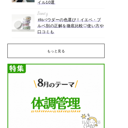
イル10選
Beauty
tfitパウダーの色選び！イエベ・ブ
ルベ別の正解を徹底比較♡使い方や
口コミも
もっと見る