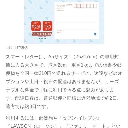
出典：
日本郵便
スマートレターは、A5サイズﾞ（25×17cm）の専用封
筒に入る大きさで、厚さ2cm・重さ1kgまでの信書や郵
便物を全国一律210円で送れるサービス。速達などのオ
プションや土日・祝日の配達はありませんが、リーズ
ナブルな料金で手軽に利用できる点に魅力がありま
す。配達日数は、普通郵便と同様に近郊地域で約2日、
遠方では約3日です。
利用するには、郵便局や『セブン-イレブン』
『LAWSON（ローソン）』『ファミリーマート』とい