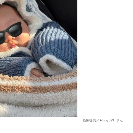
を徹底解説
画像提供／@poyo99_さん