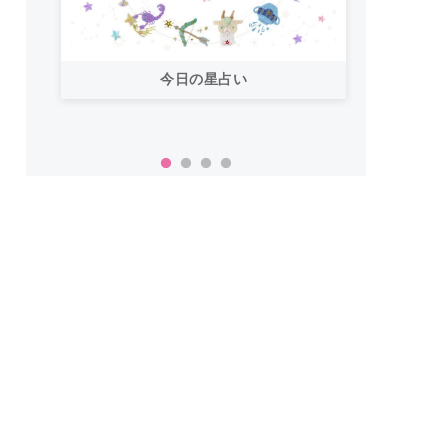
今日の星占い
「お
い！