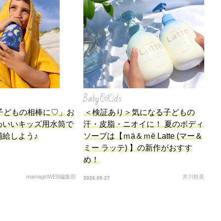
Baby&Kids
子どもの相棒に♡」お
＜検証あり＞気になる子どもの
わいいキッズ用水筒で
汗・皮脂・ニオイに！ 夏のボディ
補給しよう♪
ソープは【ｍä＆ｍë Latte (マー＆
ミー ラッテ) 】の新作がおすす
め！
mamagirlWEB編集部
井川枝美
2026.05.27