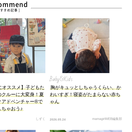
commend
おすすめ記事 ]
Baby&Kids
にオススメ】子どもた
胸がキュッとしちゃうくらい、か
のクルーに大変身！夏
わいすぎ！寝姿がたまらない赤ち
クアドベンチャー®で
ゃん
しちゃおう♪
しずく
mamagirlWEB編集部
2026.05.24