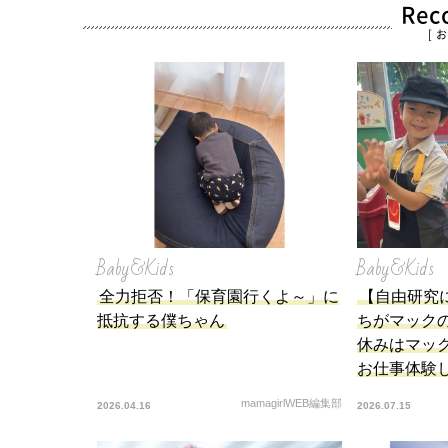
Re
[ 
Baby&Kids
Baby&Kids
全力拒否！「保育園行くよ～」に
【自由研究
抵抗する僕ちゃん
ちがマック
休みはマッ
お仕事体験
mamagirlWEB編集部
2026.04.16
2026.07.15