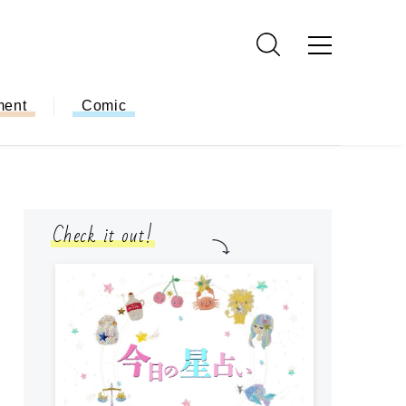
ment
Comic
Check it out!
モ
方
ー