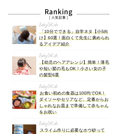
Ranking
[ 人気記事 ]
Baby&Kids
「10分でできる」自学ネタ【小5向
け】60選！面白くて先生に褒められ
るアイデア紹介
Baby&Kids
【幼児のヘアアレンジ】簡単！薄毛
や短い髪の毛もOK！小さい女の子
の髪型6選
Baby&Kids
お食い初めの食器は100均でOK！
ダイソーやセリアなど、定番からお
しゃれなお皿まで準備して赤ちゃん
をお祝い
Baby&Kids
スライム作りに必要なホウ砂って