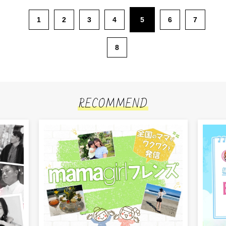
1
2
3
4
5
6
7
8
RECOMMEND