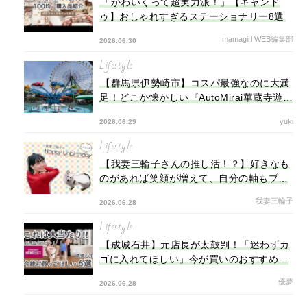
「かわいくって超実力派！」【キャンド
ゥ】おしゃれすぎるステーショナリー8選
mamagirl WEB編集部
2026.06.30
Lifestyle
【群馬県伊勢崎市】コスパ最強なのに大満
足！どこか懐かしい『AutoMirai華蔵寺遊園
地』
yuki
2026.06.29
Lifestyle
【我妻三輪子さんの推し活！？】好きなも
のがあれば笑顔が増えて、自分の軸もブレ
ない！
我妻三輪子
2026.06.28
Lifestyle
【成城石井】元店長が太鼓判！「迷わずカ
ゴに入れてほしい」今が買いのおすすめ新
商品6選
優夢
2026.06.28