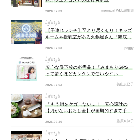
類別やエアコンとの比較も解説
mamagirl WEB編集部
2026.07.03
Lifestyle
【子連れランチ】至れり尽くせり！キッズ
ルームや授乳室がある火鍋屋さん『海底撈
火鍋』
peggy
2026.07.03
Lifestyle
安心な登下校の必需品！「みまもりGPS」
って驚くほどカンタンで使いやすい！
菱山恵巳子
2026.07.03
Lifestyle
「もう指をケガしない…！」安心設計の
【刃がないおろし金】が画期的すぎて手放
せない♡【オトナの家庭科⑬】
藤原奈津子
2026.06.30
Lifestyle