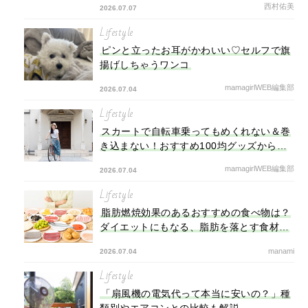
西村佑美
2026.07.07
載⑩】
Lifestyle
ピンと立ったお耳がかわいい♡セルフで旗
揚げしちゃうワンコ
mamagirlWEB編集部
2026.07.04
Lifestyle
スカートで自転車乗ってもめくれない＆巻
き込まない！おすすめ100均グッズからコ
ーデまで
mamagirlWEB編集部
2026.07.04
Lifestyle
脂肪燃焼効果のあるおすすめの食べ物は？
ダイエットにもなる、脂肪を落とす食材を
紹介
manami
2026.07.04
Lifestyle
「扇風機の電気代って本当に安いの？」種