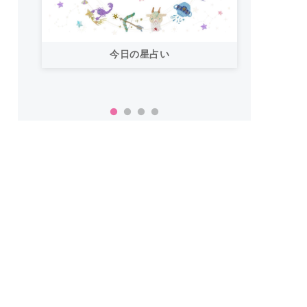
今日の星占い
「お
い！