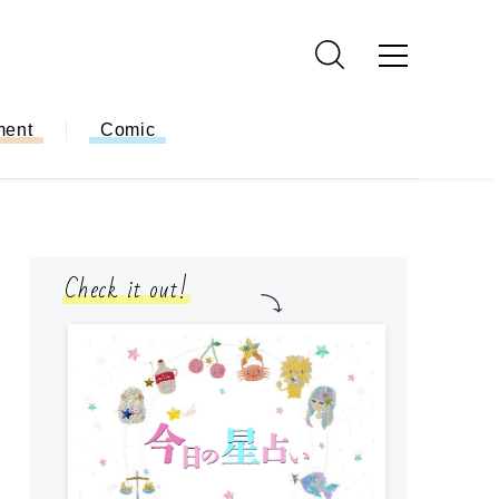
ment
Comic
Check it out!
モ
方
ー