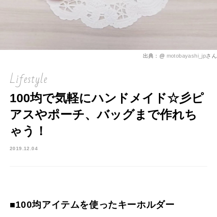
出典：@
motobayashi_jp
さん
Lifestyle
100均で気軽にハンドメイド☆彡ピ
アスやポーチ、バッグまで作れち
ゃう！
2019.12.04
■100均アイテムを使ったキーホルダー