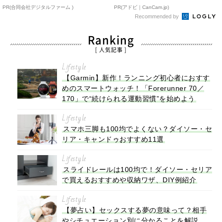
PR(合同会社デジタルファーム )
PR(アドビ｜CanCam.jp)
Recommended by
Ranking
[ 人気記事 ]
Lifestyle
【Garmin】新作！ランニング初心者におすす
めのスマートウォッチ！「Forerunner 70／
170」で“続けられる運動習慣”を始めよう
Lifestyle
スマホ三脚も100均でよくない？ダイソー・セ
リア・キャンドゥおすすめ11選
Lifestyle
スライドレールは100均で！ダイソー・セリア
で買えるおすすめや収納ワザ、DIY例紹介
Lifestyle
【夢占い】セックスする夢の意味って？相手
やシチュエーション別に分かることを解説