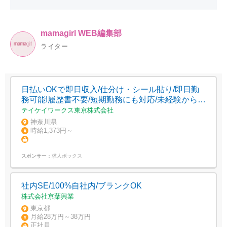
mamagirl WEB編集部
ライター
日払いOKで即日収入/仕分け・シール貼り/即日勤
務可能!履歴書不要/短期勤務にも対応/未経験からす
ぐ覚えられるシンプルワーク!週1日～働ける/WEB
テイケイワークス東京株式会社
登録OK
神奈川県
時給1,373円～
スポンサー：
求人ボックス
社内SE/100%自社内/ブランクOK
株式会社京葉興業
東京都
月給28万円～38万円
正社員