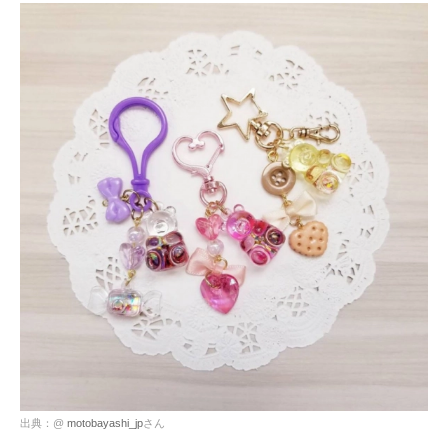
出典：@
motobayashi_jp
さん