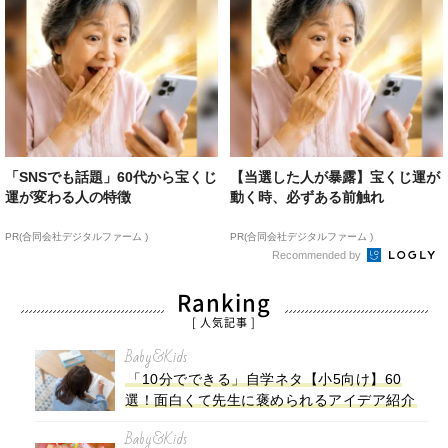
「SNSでも話題」60代から宝くじ
【当選した人が暴露】宝くじ運が
運が変わる人の特徴
動く時、必ずある前触れ
PR(合同会社デジタルファーム )
PR(合同会社デジタルファーム )
Recommended by
Ranking
[ 人気記事 ]
Baby&Kids
「10分でできる」自学ネタ【小5向け】60
選！面白くて先生に褒められるアイデア紹介
Baby&Kids