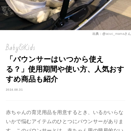
出典：@
acuc_mama
さん
Baby&Kids
「バウンサーはいつから使え
る？」使用期間や使い方、人気おす
すめ商品も紹介
2024.08.31
赤ちゃんの育児用品を用意するとき、いるかいらな
いかで悩むアイテムのひとつにバウンサーがありま
す。このバウンサーとは、赤ちゃん用の簡易的ない