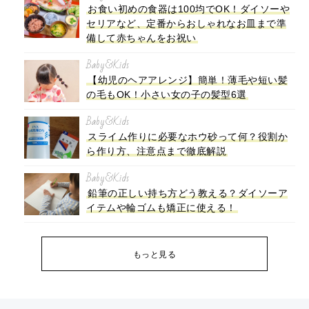
お食い初めの食器は100均でOK！ダイソーや
セリアなど、定番からおしゃれなお皿まで準
備して赤ちゃんをお祝い
Baby&Kids
【幼児のヘアアレンジ】簡単！薄毛や短い髪
の毛もOK！小さい女の子の髪型6選
Baby&Kids
スライム作りに必要なホウ砂って何？役割か
ら作り方、注意点まで徹底解説
Baby&Kids
鉛筆の正しい持ち方どう教える？ダイソーア
イテムや輪ゴムも矯正に使える！
もっと見る