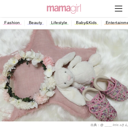
Fashion
Beauty
Lifestyle
Baby&Kids
Entertainm
出典：@
____.little.a
さん