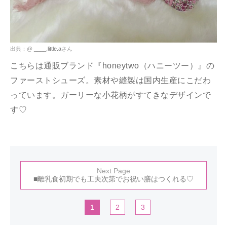
出典：@
____.little.a
さん
こちらは通販ブランド『honeytwo（ハニーツー）』の
ファーストシューズ。素材や縫製は国内生産にこだわ
っています。ガーリーな小花柄がすてきなデザインで
す♡
Next Page
■離乳食初期でも工夫次第でお祝い膳はつくれる♡
1
2
3