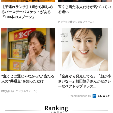
【子連れランチ】1歳から楽しめ
宝くじ当たる人だけが気づいてい
るバースデーバスケットがある
る違い
『100本のスプーン』...
PR(合同会社デジタルファーム )
“宝くじは運じゃなかった”当たる
「全身から発光してる」「顔が小
人の“共通点”を知っただけ
さいなー」前田敦子さんがセクシ
ーなベアトップドレス...
PR(合同会社デジタルファーム )
Recommended by
Ranking
[ 人気記事 ]