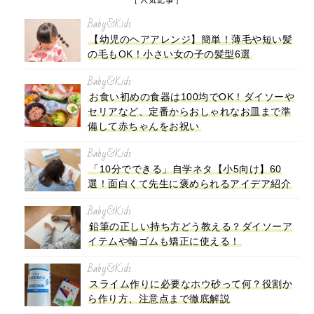
Baby&Kids
【幼児のヘアアレンジ】簡単！薄毛や短い髪
の毛もOK！小さい女の子の髪型6選
Baby&Kids
お食い初めの食器は100均でOK！ダイソーや
セリアなど、定番からおしゃれなお皿まで準
備して赤ちゃんをお祝い
Baby&Kids
「10分でできる」自学ネタ【小5向け】60
選！面白くて先生に褒められるアイデア紹介
Baby&Kids
鉛筆の正しい持ち方どう教える？ダイソーア
イテムや輪ゴムも矯正に使える！
Baby&Kids
スライム作りに必要なホウ砂って何？役割か
ら作り方、注意点まで徹底解説