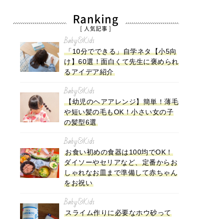
Ranking
[ 人気記事 ]
Baby&Kids
「10分でできる」自学ネタ【小5向
け】60選！面白くて先生に褒められ
るアイデア紹介
Baby&Kids
【幼児のヘアアレンジ】簡単！薄毛
や短い髪の毛もOK！小さい女の子
の髪型6選
Baby&Kids
お食い初めの食器は100均でOK！
ダイソーやセリアなど、定番からお
しゃれなお皿まで準備して赤ちゃん
をお祝い
Baby&Kids
スライム作りに必要なホウ砂って