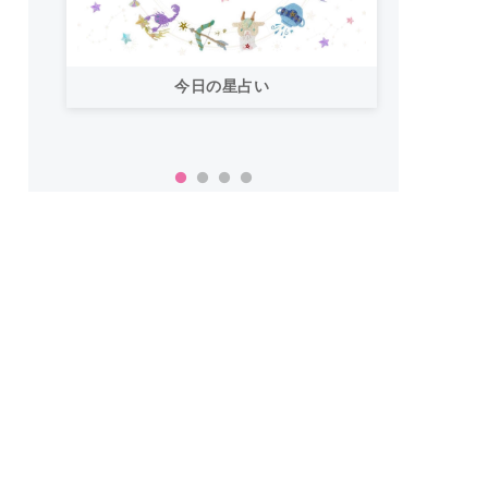
今日の星占い
「お
い！