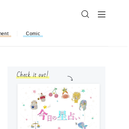
ment
Comic
Check it out!
モ
方
ー