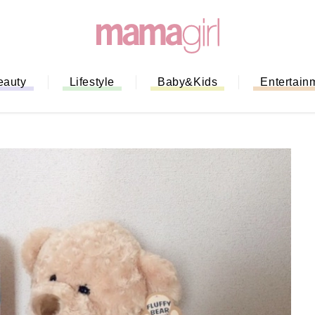
eauty
Lifestyle
Baby&Kids
Entertain
「もう行列に並ばない！」ミスドの
バイルオーダー完全ガイド｜支払い
法から受け取り方までネットオーダ