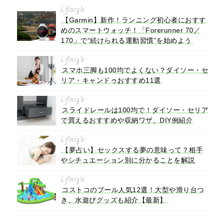
Lifestyle
【Garmin】新作！ランニング初心者におすす
めのスマートウォッチ！「Forerunner 70／
170」で“続けられる運動習慣”を始めよう
Lifestyle
スマホ三脚も100均でよくない？ダイソー・セ
リア・キャンドゥおすすめ11選
Lifestyle
スライドレールは100均で！ダイソー・セリア
で買えるおすすめや収納ワザ、DIY例紹介
Lifestyle
【夢占い】セックスする夢の意味って？相手
やシチュエーション別に分かることを解説
Lifestyle
コストコのプール人気12選！大型や滑り台つ
き、水遊びグッズも紹介【最新】