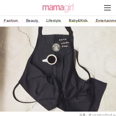
Fashion
Beauty
Lifestyle
Baby&Kids
Entertainm
出典：@
saredocoffee
さん