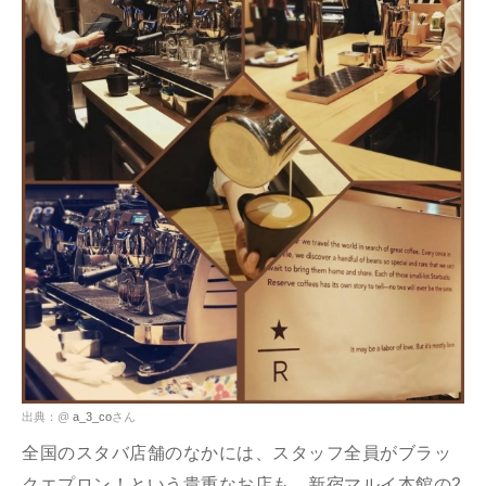
出典：@
a_3_co
さん
全国のスタバ店舗のなかには、スタッフ全員がブラッ
クエプロン！という貴重なお店も。新宿マルイ本館の2