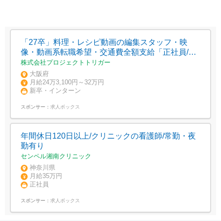
「27卒」料理・レシピ動画の編集スタッフ・映
像・動画系転職希望・交通費全額支給「正社員/定
着率高い」大阪市淀川区西中島5丁目
株式会社プロジェクトトリガー
大阪府
月給24万3,100円～32万円
新卒・インターン
スポンサー：
求人ボックス
年間休日120日以上/クリニックの看護師/常勤・夜
勤有り
センペル湘南クリニック
神奈川県
月給35万円
正社員
スポンサー：
求人ボックス