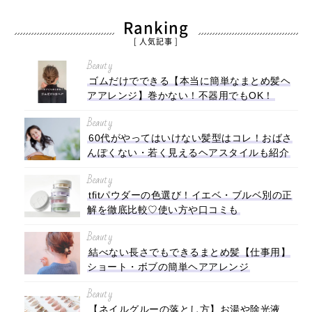
Ranking
[ 人気記事 ]
Beauty
ゴムだけでできる【本当に簡単なまとめ髪ヘ
アアレンジ】巻かない！不器用でもOK！
Beauty
60代がやってはいけない髪型はコレ！おばさ
んぽくない・若く見えるヘアスタイルも紹介
Beauty
tfitパウダーの色選び！イエベ・ブルベ別の正
解を徹底比較♡使い方や口コミも
Beauty
結べない長さでもできるまとめ髪【仕事用】
ショート・ボブの簡単ヘアアレンジ
Beauty
【ネイルグルーの落とし方】お湯や除光液