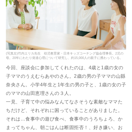
(写真左)竹内エリカ先生 幼児教育家・日本キッズコーチング協会理事長。2児の
母。20年にわたり発達心理について研究し、約15,000人の親子に携わっている。
今回、座談会に参加してくれたのは、4歳と1歳の女の
子ママのうえむらあやのさん。2歳の男の子ママの山縣
奈央さん。小学4年生と1年生の男の子と、1歳の女の子
のママの山田恵理さんの３人。
一見、子育て中の悩みなんてなさそうな素敵なママた
ちだけど、それぞれに困っていることがありました。
それは…食事中の遊び食べ、食事中のうろちょろ、か
まってちゃん、朝ごはんは断固拒否！、好き嫌い、お