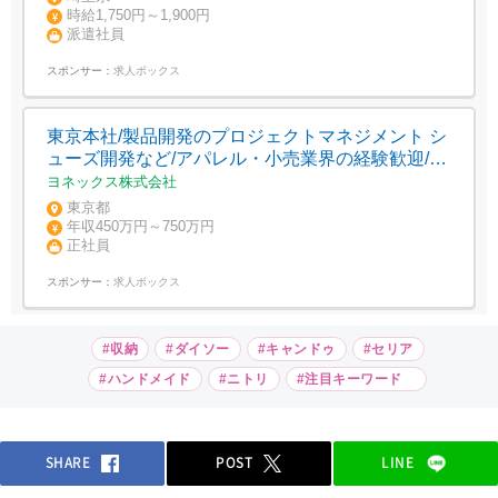
時給1,750円～1,900円
派遣社員
スポンサー：
求人ボックス
東京本社/製品開発のプロジェクトマネジメント シ
ューズ開発など/アパレル・小売業界の経験歓迎/生
産管理
ヨネックス株式会社
東京都
年収450万円～750万円
正社員
スポンサー：
求人ボックス
#収納
#ダイソー
#キャンドゥ
#セリア
#ハンドメイド
#ニトリ
#注目キーワード
SHARE
POST
LINE