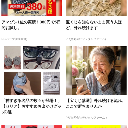
アマゾン1位の実績！380円で5日
宝くじを知らないまま買う人ほ
間お試し。
ど、外れ続けます
PR(ハーブ健康本舗)
PR(合同会社デジタルファーム)
「神すぎる名品の数々が登場！」
【宝くじ落選】外れ続ける流れ、
【セリア】おすすめお出かけグッ
ここで断ちませんか
ズ8選
PR(合同会社デジタルファーム )