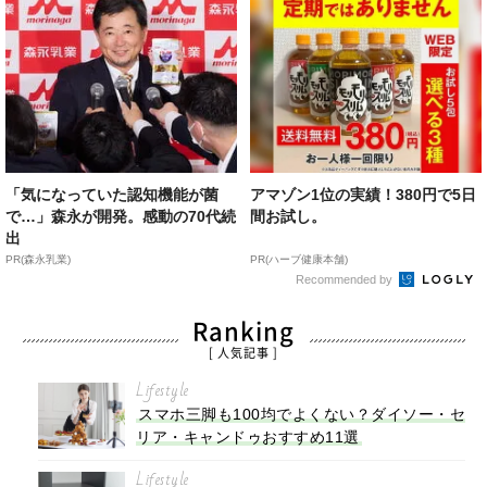
「気になっていた認知機能が菌
アマゾン1位の実績！380円で5日
で…」森永が開発。感動の70代続
間お試し。
出
PR(森永乳業)
PR(ハーブ健康本舗)
Recommended by
Ranking
[ 人気記事 ]
Lifestyle
スマホ三脚も100均でよくない？ダイソー・セ
リア・キャンドゥおすすめ11選
Lifestyle