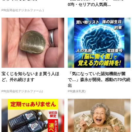
0均・セリアの人気商...
PR(合同会社デジタルファーム )
宝くじを知らないまま買う人ほ
「気になっていた認知機能が菌
ど、外れ続けます
で…」森永が開発。感動の70代続
出
PR(合同会社デジタルファーム)
PR(森永乳業)