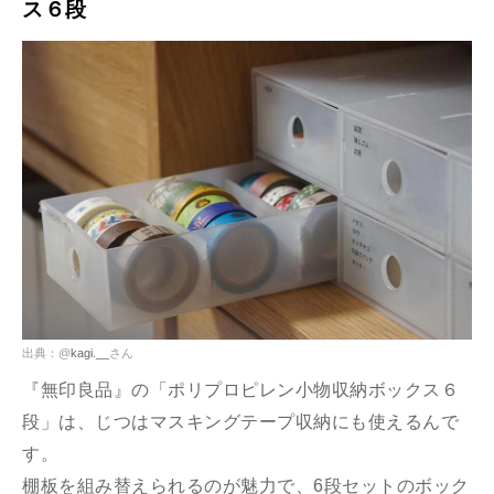
ス６段
出典：@
kagi.__
さん
『無印良品』の「ポリプロピレン小物収納ボックス６
段」は、じつはマスキングテープ収納にも使えるんで
す。
棚板を組み替えられるのが魅力で、6段セットのボック