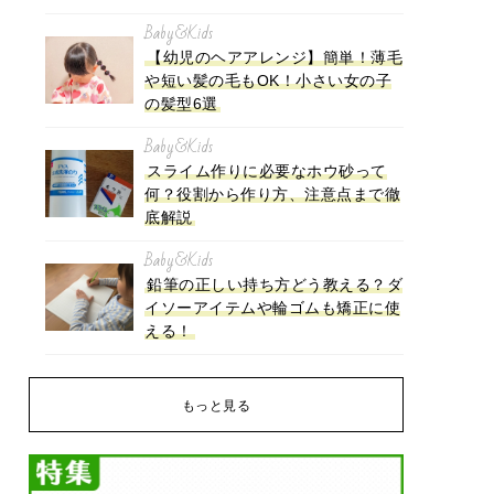
Baby&Kids
【幼児のヘアアレンジ】簡単！薄毛
や短い髪の毛もOK！小さい女の子
の髪型6選
Baby&Kids
スライム作りに必要なホウ砂って
何？役割から作り方、注意点まで徹
底解説
Baby&Kids
鉛筆の正しい持ち方どう教える？ダ
イソーアイテムや輪ゴムも矯正に使
える！
もっと見る