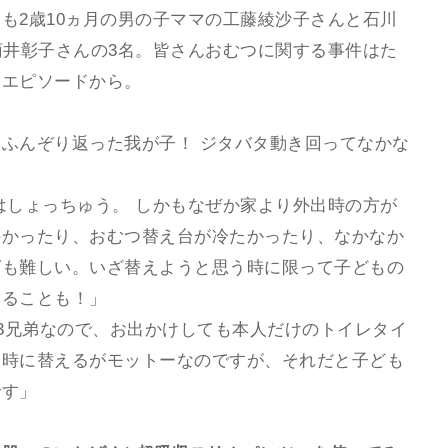
も2歳10ヵ月の男の子ママの工藤綾沙子さんと石川
菊井彰子さんの3名。皆さんおむつに関する事件はた
なエピソードから。
ふんぞり返った我が子！ ジタバタ動き回ってなかな
はしょっちゅう。 しかもなぜか家より外出時の方が
狭かったり、おむつ替え台が冷たかったり、なかなか
グも難しい。いざ替えようと思う時に限って子どもの
することも！」
る3兄弟なので、お出かけしても本人だけのトイレタイ
る時に替えるがモットーなのですが、それだと子ども
です」