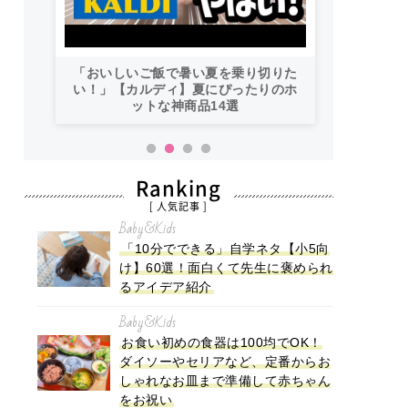
「おいしいご飯で暑い夏を乗り切りた
い！」【カルディ】夏にぴったりのホ
ットな神商品14選
Ranking
[ 人気記事 ]
Baby&Kids
「10分でできる」自学ネタ【小5向
け】60選！面白くて先生に褒められ
るアイデア紹介
Baby&Kids
お食い初めの食器は100均でOK！
ダイソーやセリアなど、定番からお
しゃれなお皿まで準備して赤ちゃん
をお祝い