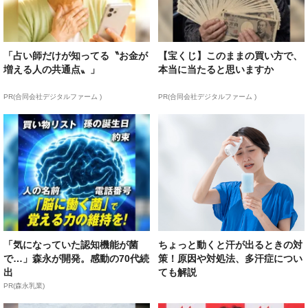
「占い師だけが知ってる〝お金が
【宝くじ】このままの買い方で、
増える人の共通点〟」
本当に当たると思いますか
PR(合同会社デジタルファーム )
PR(合同会社デジタルファーム )
「気になっていた認知機能が菌
ちょっと動くと汗が出るときの対
で…」森永が開発。感動の70代続
策！原因や対処法、多汗症につい
出
ても解説
PR(森永乳業)