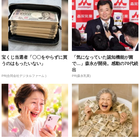
宝くじ当選者「〇〇をやらずに買
「気になっていた認知機能が菌
うのはもったいない」
で…」森永が開発。感動の70代続
出
PR(合同会社デジタルファーム )
PR(森永乳業)