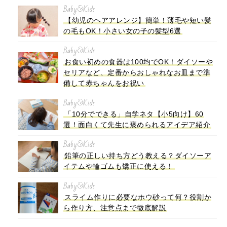
Baby&Kids
【幼児のヘアアレンジ】簡単！薄毛や短い髪
の毛もOK！小さい女の子の髪型6選
Baby&Kids
お食い初めの食器は100均でOK！ダイソーや
セリアなど、定番からおしゃれなお皿まで準
備して赤ちゃんをお祝い
Baby&Kids
「10分でできる」自学ネタ【小5向け】60
選！面白くて先生に褒められるアイデア紹介
Baby&Kids
鉛筆の正しい持ち方どう教える？ダイソーア
イテムや輪ゴムも矯正に使える！
Baby&Kids
スライム作りに必要なホウ砂って何？役割か
ら作り方、注意点まで徹底解説