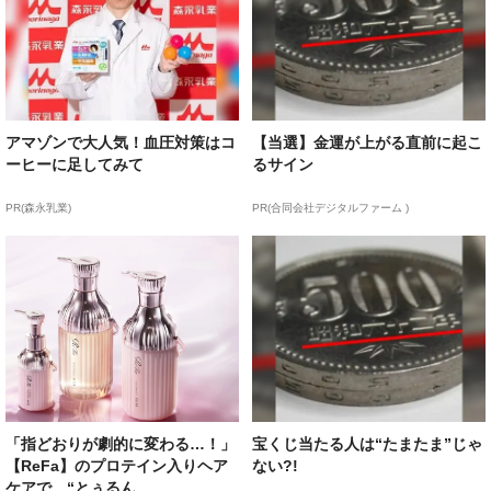
アマゾンで大人気！血圧対策はコ
【当選】金運が上がる直前に起こ
ーヒーに足してみて
るサイン
PR(森永乳業)
PR(合同会社デジタルファーム )
「指どおりが劇的に変わる…！」
宝くじ当たる人は“たまたま”じゃ
【ReFa】のプロテイン入りヘア
ない?!
ケアで、“とぅるん...