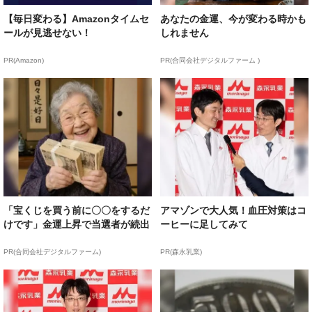
【毎日変わる】Amazonタイムセ
あなたの金運、今が変わる時かも
ールが見逃せない！
しれません
PR(Amazon)
PR(合同会社デジタルファーム )
「宝くじを買う前に〇〇をするだ
アマゾンで大人気！血圧対策はコ
けです」金運上昇で当選者が続出
ーヒーに足してみて
PR(合同会社デジタルファーム)
PR(森永乳業)