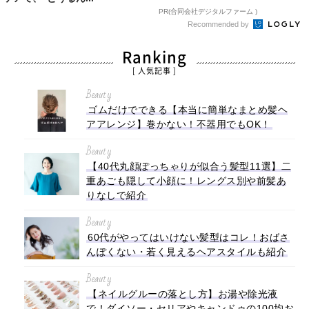
PR(合同会社デジタルファーム )
Recommended by
Ranking
[ 人気記事 ]
Beauty
ゴムだけでできる【本当に簡単なまとめ髪ヘ
アアレンジ】巻かない！不器用でもOK！
Beauty
【40代丸顔ぽっちゃりが似合う髪型11選】二
重あごも隠して小顔に！レングス別や前髪あ
りなしで紹介
Beauty
60代がやってはいけない髪型はコレ！おばさ
んぽくない・若く見えるヘアスタイルも紹介
Beauty
【ネイルグルーの落とし方】お湯や除光液
で！ダイソー・セリアやキャンドゥの100均お